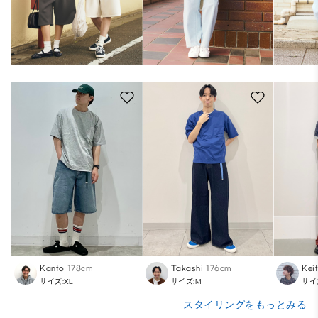
Kanto
178cm
Takashi
176cm
Kei
サイズ:XL
サイズ:M
サイ
スタイリングをもっとみる