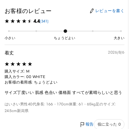
お客様のレビュー
レビューを書く
4.4
(341)
小さい
ちょうどよい
大きい
着丈
2026/8/6
購入サイズ: M
購入カラー: 00 WHITE
お客様の着用感: ちょうどよい
サイズ丁度いい 肌感 色合い 価格面 すべてが素晴らしいと思う
はいさい
男性
40代
身長: 166 - 170cm
体重: 61 - 65kg
足のサイズ:
24.5cm
新潟県
報告
役に立った 0