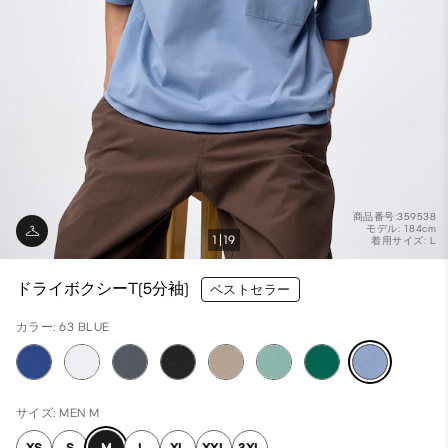
商品番号:359538
モデル: 184cm
1
19
着用サイズ: L
ドライボクシーT(5分袖)
ベストセラー
カラー: 63 BLUE
サイズ: MEN M
XS
S
M
L
XL
XXL
3XL