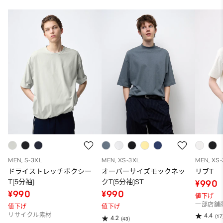
MEN, S-3XL
MEN, XS-3XL
MEN, XS
ドライストレッチボクシー
オーバーサイズモックネッ
リブT
T(5分袖)
クT(5分袖)ST
¥990
¥990
¥990
値下げ
一部店舗
値下げ
値下げ
リサイクル素材
4.4
(17
4.2
(43)