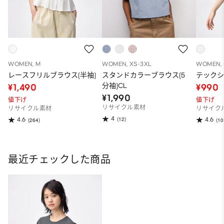
WOMEN, M
WOMEN, XS-3XL
WOMEN, 
レースフリルブラウス(半袖)
スタンドカラーブラウス(5
テックシ
分袖)CL
¥1,490
¥990
¥1,990
値下げ
値下げ
リサイクル素材
リサイクル素材
リサイク
4
(12)
4.6
4.6
(264)
(10
最近チェックした商品