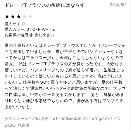
ドレープTブラウスの後継にはならず
2026/8/4
購入サイズ: L
購入カラー: 01 OFF WHITE
お客様の着用感: 少し小さい
夏の仕事服といえばドレープTブラウスでしたが（ドレープシャ
ツも愛用していましたが、襟が苦手なのでバンドカラーなくな
ってからはブラウス一択）、今年はこちらしかないようなので
購入。 私はドレープTブラウスの方が良かったです。 5分袖は
嬉しいけど、パフスリーブなので風が通らず暑い。 生地はしっ
かりしているので嬉しい方もいると思いますが、私は涼しい方
がいい… 仕事着をGUで買う方多いと思いますが、夏の仕事着
って涼しくて通気性がいいもの+冷房対策の羽織なので、ブラウ
ス自体は涼しい方がニーズある気がします。 あと、身幅があま
り広くなく伸びる素材でもないので、胸がある方はワンサイズ
上がいいかも。
グラニュー
女性
40代
身長: 161 - 165cm
体重: 56 - 60kg
足のサイズ:
24.0cm
群馬県