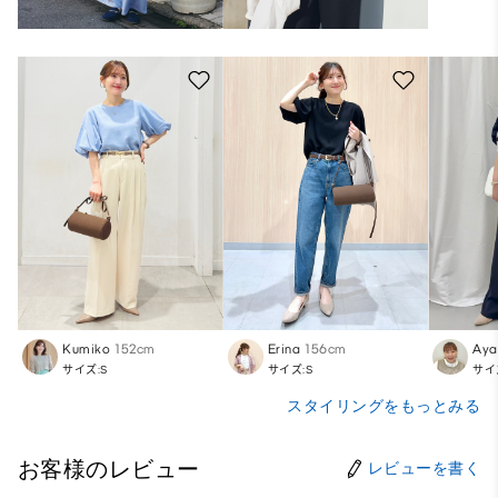
Kumiko
152cm
Erina
156cm
Aya
サイズ:S
サイズ:S
サイ
スタイリングをもっとみる
お客様のレビュー
レビューを書く