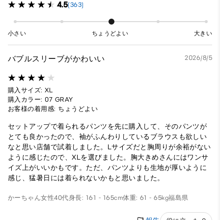
4.5
(363)
小さい
ちょうどよい
大きい
バブルスリーブがかわいい
2026/8/5
購入サイズ: XL
購入カラー: 07 GRAY
お客様の着用感: ちょうどよい
セットアップで着られるパンツを先に購入して、そのパンツが
とても良かったので、袖がふんわりしているブラウスも欲しい
なと思い店舗で試着しました。Lサイズだと胸周りが余裕がない
ように感じたので、XLを選びました。胸大きめさんにはワンサ
イズ上がいいかもです。ただ、パンツよりも生地が厚いように
感じ、猛暑日には着られないかもと思いました。
かーちゃん
女性
40代
身長: 161 - 165cm
体重: 61 - 65kg
福島県