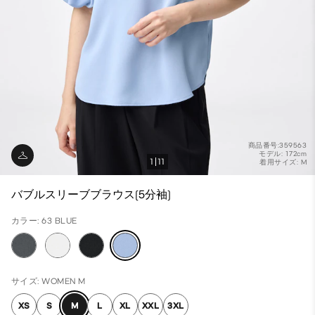
商品番号:359563
モデル: 172cm
1
11
着用サイズ: M
バブルスリーブブラウス(5分袖)
カラー: 63 BLUE
サイズ: WOMEN M
XS
S
M
L
XL
XXL
3XL