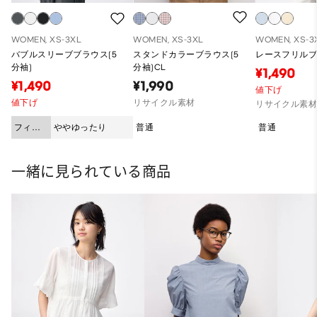
WOMEN, XS-3XL
WOMEN, XS-3XL
WOMEN, XS-3
バブルスリーブブラウス(5
スタンドカラーブラウス(5
レースフリルブ
分袖)
分袖)CL
¥1,490
¥1,490
¥1,990
値下げ
値下げ
リサイクル素材
リサイクル素
フィッ
ややゆったり
普通
普通
ト
一緒に見られている商品