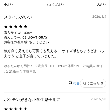
小さい
ちょうどよい
大きい
スタイルがいい
2026/8/4
購入サイズ: 140cm
購入カラー: 02 LIGHT GRAY
お客様の着用感: ちょうどよい
格好良く見えるし可愛くも見える。 サイズ感もちょうどよい 丈
夫そう と息子が言っていました。
ゆるたんゆん
男性
7 - 9歳
身長: 111 - 120cm
体重: 21 - 25kg
足のサイ
ズ: 21.5cm以下
埼玉県
報告
役に立った 0
ポケモン好きな小学生息子用に
2026/7/23