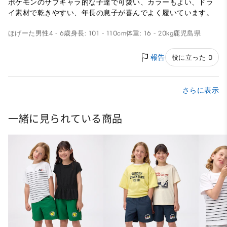
ポケモンのサブキャラ的な子達で可愛い、カラーもよい、ドラ
イ素材で乾きやすい、年長の息子が喜んでよく履いています。
ほげーた
男性
4 - 6歳
身長: 101 - 110cm
体重: 16 - 20kg
鹿児島県
報告
役に立った 0
さらに表示
一緒に見られている商品