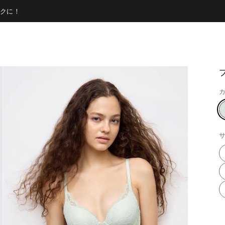
クに！
カ
サ