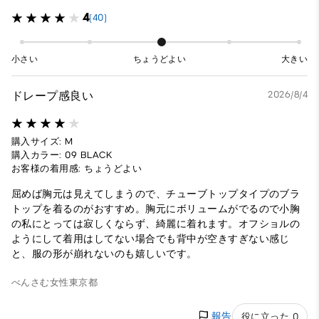
4
(40)
小さい
ちょうどよい
大きい
ドレープ感良い
2026/8/4
購入サイズ: M
購入カラー: 09 BLACK
お客様の着用感: ちょうどよい
屈めば胸元は見えてしまうので、チューブトップタイプのブラ
トップを着るのがおすすめ。胸元にボリュームがでるので小胸
の私にとっては寂しくならず、綺麗に着れます。オフショルの
ようにして着用はしてない場合でも背中が空きすぎない感じ
と、服の形が崩れないのも嬉しいです。
べんさむ
女性
東京都
報告
役に立った 0