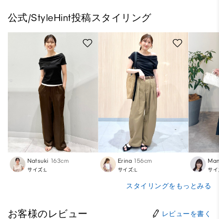
公式/StyleHint投稿スタイリング
Natsuki
163cm
Erina
156cm
Ma
サイズ:L
サイズ:L
サイ
スタイリングをもっとみる
お客様のレビュー
レビューを書く