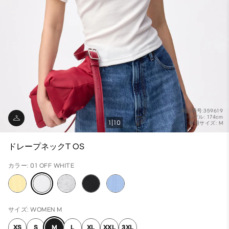
商品番号:359619
モデル: 174cm
1
10
着用サイズ: M
ドレープネックT OS
カラー: 01 OFF WHITE
サイズ: WOMEN M
XS
S
M
L
XL
XXL
3XL