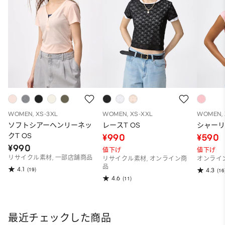
WOMEN, XS-3XL
WOMEN, XS-XXL
WOMEN, 
ソフトシアーヘンリーネッ
レースT OS
シャーリ
クT OS
¥990
¥590
¥990
値下げ
値下げ
リサイクル素材, 一部店舗商品
リサイクル素材, オンライン商
オンライ
品
4.1
(19)
4.3
(16
4.6
(11)
最近チェックした商品