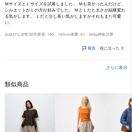
ＭサイズとＬサイズを試着しました。 Ｍも良かったんだけど、
シルエットがＬの方が好みでした。 ＭとＬだと太さが結構変わ
る気がします。 Ｌだと少し長い気がしますがそれもまた可愛
い。
みゆぴち
女性
30代
身長: 156 - 160cm
体重: 61 - 65kg
神奈川県
報告
役に立った 0
さらに表示
類似商品