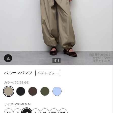
商品番号:359632
モデル: 170cm
1
13
着用サイズ: M
バルーンパンツ
ベストセラー
カラー: 32 BEIGE
サイズ: WOMEN M
XS
S
M
L
XL
XXL
3XL