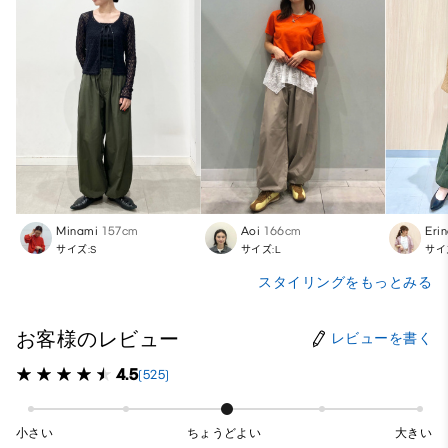
Minami
157cm
Aoi
166cm
Eri
サイズ:S
サイズ:L
サイ
スタイリングをもっとみる
お客様のレビュー
レビューを書く
4.5
(525)
小さい
ちょうどよい
大きい