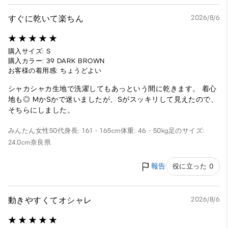
すぐに乾いて楽ちん
2026/8/6
購入サイズ: S
購入カラー: 39 DARK BROWN
お客様の着用感: ちょうどよい
シャカシャカ生地で洗濯してもあっという間に乾きます。 着心
地も◎ MかSかで迷いましたが、Sがスッキリして見えたので、
そちらにしました。
みんたん
女性
50代
身長: 161 - 165cm
体重: 46 - 50kg
足のサイズ:
24.0cm
奈良県
報告
役に立った 0
動きやすくてオシャレ
2026/8/6