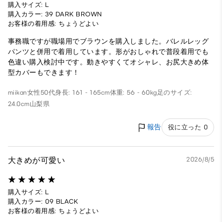
購入サイズ: L
購入カラー: 39 DARK BROWN
お客様の着用感: ちょうどよい
事務職ですが職場用でブラウンを購入しました。バレルレッグ
パンツと併用で着用しています。形がおしゃれで普段着用でも
色違い購入検討中です。動きやすくてオシャレ、お尻大きめ体
型カバーもできます！
miikan
女性
50代
身長: 161 - 165cm
体重: 56 - 60kg
足のサイズ:
24.0cm
山梨県
報告
役に立った 0
大きめが可愛い
2026/8/5
購入サイズ: L
購入カラー: 09 BLACK
お客様の着用感: ちょうどよい