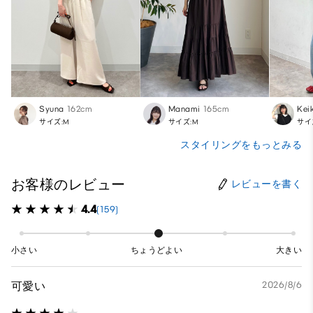
Syuna
162cm
Manami
165cm
Kei
サイズ:M
サイズ:M
サイ
スタイリングをもっとみる
お客様のレビュー
レビューを書く
4.4
(159)
小さい
ちょうどよい
大きい
可愛い
2026/8/6