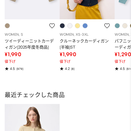
WOMEN, S
WOMEN, XS-3XL
WOMEN, 
ツイーディーニットカーデ
クルーネックカーディガン
パフニ
ィガン(2025年度冬商品)
(半袖)ST
ーディガ
品)
¥1,990
¥1,990
¥1,29
値下げ
値下げ
値下げ
4.5
4.2
4.5
(979)
(8)
(61
最近チェックした商品