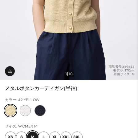
商品番号:359643
モデル: 170cm
1
10
着用サイズ: M
メタルボタンカーディガン(半袖)
カラー: 42 YELLOW
サイズ: WOMEN M
XS
S
M
L
XL
XXL
3XL