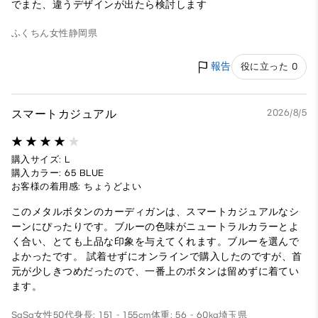
でまた、違うデザインが出たら検討します
ふくちん
女性
静岡県
報告
役に立った 0
スマートカジュアル
2026/8/5
購入サイズ: L
購入カラー: 65 BLUE
お客様の着用感: ちょうどよい
このメタルボタンのカーディガンは、スマートカジュアルなシ
ーンにぴったりです。ブルーの色味がニュートラルカラーとよ
く合い、とても上品な印象を与えてくれます。ブルーを選んで
よかったです。 試着せずにオンラインで購入したのですが、首
元が少しきつめだったので、一番上のボタンは留めずに着てい
ます。
SaSa
女性
50代
身長: 151 - 155cm
体重: 56 - 60kg
埼玉県