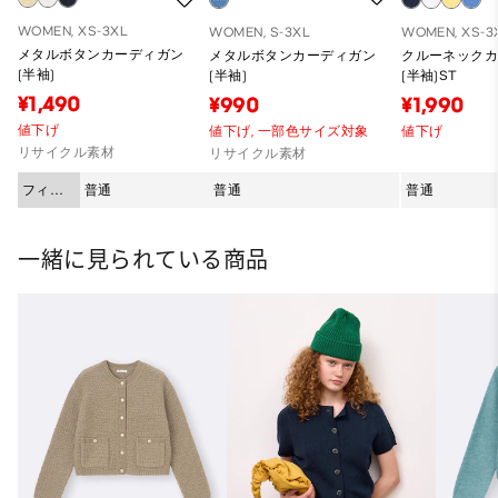
WOMEN, XS-3XL
WOMEN, S-3XL
WOMEN, XS-3
メタルボタンカーディガン
メタルボタンカーディガン
クルーネック
(半袖)
(半袖)
(半袖)ST
¥1,490
¥990
¥1,990
値下げ
値下げ,
一部色サイズ対象
値下げ
リサイクル素材
リサイクル素材
フィッ
普通
普通
普通
ト
一緒に見られている商品