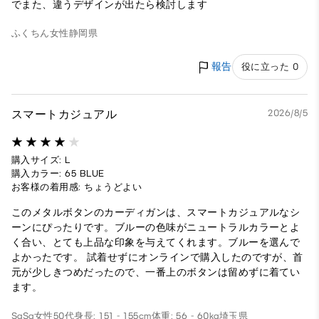
でまた、違うデザインが出たら検討します
ふくちん
女性
静岡県
報告
役に立った 0
スマートカジュアル
2026/8/5
購入サイズ: L
購入カラー: 65 BLUE
お客様の着用感: ちょうどよい
このメタルボタンのカーディガンは、スマートカジュアルなシ
ーンにぴったりです。ブルーの色味がニュートラルカラーとよ
く合い、とても上品な印象を与えてくれます。ブルーを選んで
よかったです。 試着せずにオンラインで購入したのですが、首
元が少しきつめだったので、一番上のボタンは留めずに着てい
ます。
SaSa
女性
50代
身長: 151 - 155cm
体重: 56 - 60kg
埼玉県