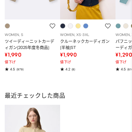
WOMEN, S
WOMEN, XS-3XL
WOMEN, 
ツイーディーニットカーデ
クルーネックカーディガン
パフニ
ィガン(2025年度冬商品)
(半袖)ST
ーディガ
品)
¥1,990
¥1,990
¥1,29
値下げ
値下げ
値下げ
4.5
4.2
4.5
(979)
(8)
(61
最近チェックした商品