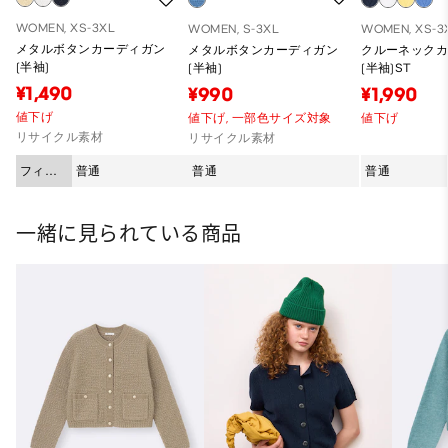
WOMEN, XS-3XL
WOMEN, S-3XL
WOMEN, XS-3
メタルボタンカーディガン
メタルボタンカーディガン
クルーネック
(半袖)
(半袖)
(半袖)ST
¥1,490
¥990
¥1,990
値下げ
値下げ,
一部色サイズ対象
値下げ
リサイクル素材
リサイクル素材
フィッ
普通
普通
普通
ト
一緒に見られている商品