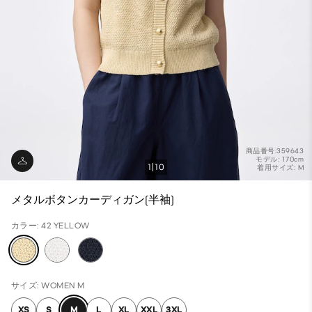
商品番号:359643
モデル: 170cm
1
10
着用サイズ: M
メタルボタンカーディガン(半袖)
カラー: 42 YELLOW
サイズ: WOMEN M
XS
S
M
L
XL
XXL
3XL