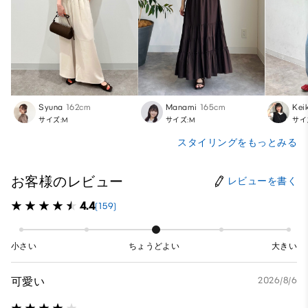
Syuna
162cm
Manami
165cm
Kei
サイズ:M
サイズ:M
サイ
スタイリングをもっとみる
お客様のレビュー
レビューを書く
4.4
(159)
小さい
ちょうどよい
大きい
可愛い
2026/8/6