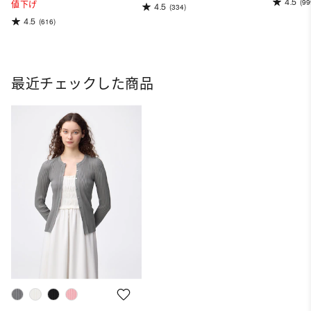
4.5
(99
値下げ
4.5
(334)
4.5
(616)
最近チェックした商品