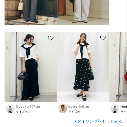
Nodoka
167cm
Keiko
165cm
Nod
サイズ:XL
サイズ:M
サイ
スタイリングをもっとみる