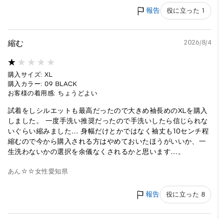
報告
役に立った 1
縮む
2026/8/4
購入サイズ: XL
購入カラー: 09 BLACK
お客様の着用感: ちょうどよい
試着をしシルエットも最高だったので大きめ袖長めのXLを購入
しました。 一度手洗い推奨だったので手洗いしたら信じられな
いぐらい縮みました… 身幅だけとかではなく袖丈も10センチ程
縮むので今から購入される方はやめておいたほうがいいか、一
生洗わないかの選択を余儀なくされるかと思います…。
あん☆☆
女性
愛知県
報告
役に立った 8