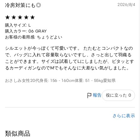
冷房対策にも◎
2026/8/4
購入サイズ: L
購入カラー: 06 GRAY
お客様の着用感: ちょうどよい
シルエットが今っぽくて可愛いです。 たたむとコンパクトなの
で、バッグに入れて容量取らないですし、さっと出して羽織る
ことができます。サイズは試着してLにしましたが、ピタッとす
るカーディガンなのでMでもそんなに大差ない気がしました。
おさしみ
女性
20代
身長: 156 - 160cm
体重: 51 - 55kg
愛知県
報告
役に立った 0
さらに表示
類似商品