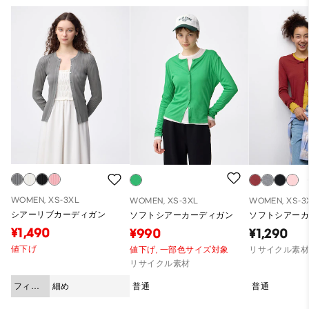
WOMEN, XS-3XL
WOMEN, XS-3XL
WOMEN, XS-3
シアーリブカーディガン
ソフトシアーカーディガン
ソフトシアー
¥1,490
¥990
¥1,290
値下げ
値下げ,
一部色サイズ対象
リサイクル素
リサイクル素材
フィッ
細め
普通
普通
ト