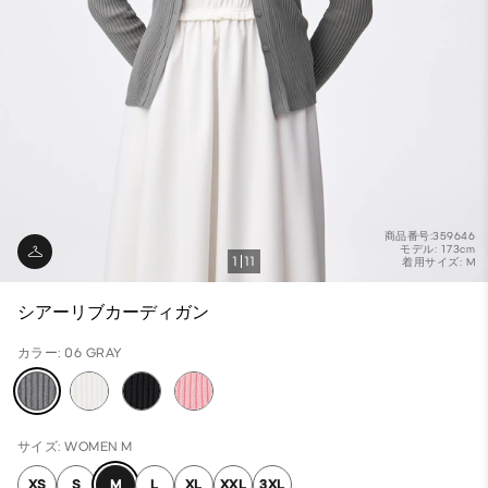
商品番号:359646
モデル: 173cm
1
11
着用サイズ: M
シアーリブカーディガン
カラー: 06 GRAY
サイズ: WOMEN M
XS
S
M
L
XL
XXL
3XL