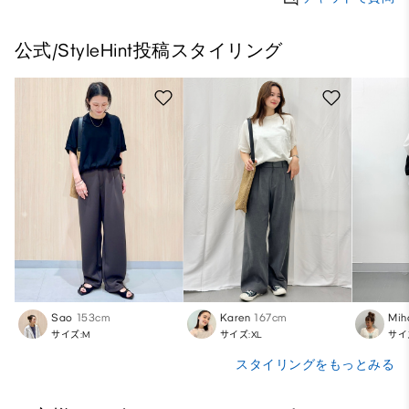
公式/StyleHint投稿スタイリング
Sao
153cm
Karen
167cm
Mih
サイズ:M
サイズ:XL
サイ
スタイリングをもっとみる