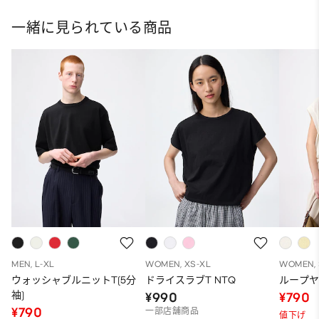
一緒に見られている商品
MEN, L-XL
WOMEN, XS-XL
WOMEN, 
ウォッシャブルニットT(5分
ドライスラブT NTQ
ループヤ
袖)
¥990
¥790
¥790
一部店舗商品
値下げ