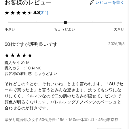
お客様のレビュー
レビューを書く
4.3
(211)
小さい
ちょうどよい
大きい
50代ですが評判良いです
2026/8/8
購入サイズ: M
購入カラー: 10 PINK
お客様の着用感: ちょうどよい
それどこの？とか、それいいね、とよく言われます。「GUでセ
ールで買ったよ」と言うとみんな驚きます。洗ってもシワにな
りにくく、ドルマンなので二の腕のたるみが隠せて、ピンクで
顔色が明るくなります。バレルレッグチノパンツのベージュと
合わせるのが好きです。
寒がり乾燥肌女
女性
50代
身長: 156 - 160cm
体重: 41 - 45kg
東京都