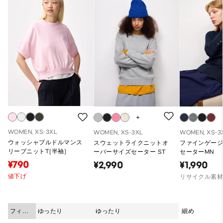
WOMEN, XS-3XL
WOMEN, XS-3XL
WOMEN, XS-3
ウォッシャブルドルマンス
スウェットライクニットオ
ファインゲー
リーブニットT(半袖)
ーバーサイズセーター ST
セーターMN
¥790
¥2,990
¥1,990
値下げ
リサイクル素
フィッ
ゆったり
ゆったり
細め
ト