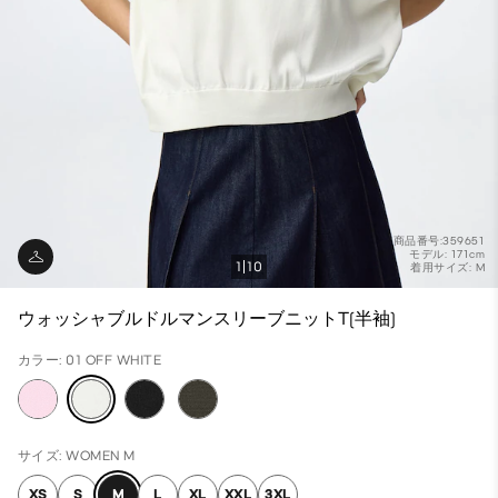
商品番号:359651
モデル: 171cm
1
10
着用サイズ: M
ウォッシャブルドルマンスリーブニットT(半袖)
カラー: 01 OFF WHITE
サイズ: WOMEN M
XS
S
M
L
XL
XXL
3XL