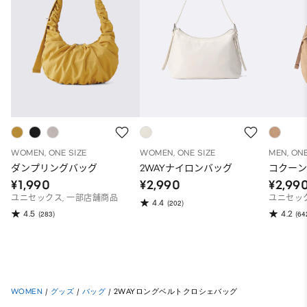
WOMEN, ONE SIZE
WOMEN, ONE SIZE
MEN, ONE
ダンプリングバッグ
2WAYナイロンバッグ
コクー
¥1,990
¥2,990
¥2,99
ユニセックス, 一部店舗商品
ユニセッ
4.4
(202)
4.5
4.2
(283)
(64
WOMEN
/
グッズ
/
バッグ
/
2WAYロングベルトクロシェバッグ