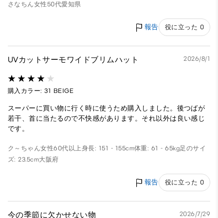
さなちん
女性
50代
愛知県
報告
役に立った 0
UVカットサーモワイドブリムハット
2026/8/1
購入カラー: 31 BEIGE
スーパーに買い物に行く時に使うため購入しました。後つばが
若干、首に当たるので不快感があります。それ以外は良い感じ
です。
ク～ちゃん
女性
60代以上
身長: 151 - 155cm
体重: 61 - 65kg
足のサイ
ズ: 23.5cm
大阪府
報告
役に立った 0
今の季節に欠かせない物
2026/7/29