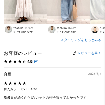
Yoshiko
157cm
Yoshiko
157cm
Kum
サイズ:ONE SIZE
サイズ:ONE SIZE
サイズ
スタイリングをもっとみる
お客様のレビュー
レビューを書く
4.5
(39)
真夏
2026/8/4
購入カラー: 09 BLACK
酷暑日が続くからUVカットの帽子買ってよかったです