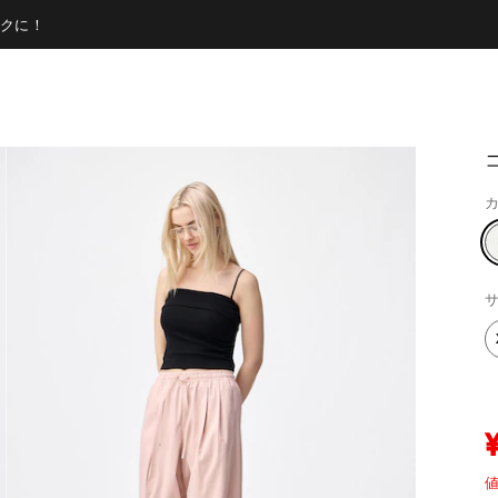
クに！
カ
サ
値