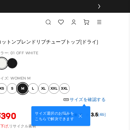
コットンブレンドリブチューブトップ(ドライ)
ラー: 01 OFF WHITE
イズ: WOMEN M
XS
S
M
L
XL
XXL
3XL
サイズを確認する
¥390
サイズ選択のお悩みを
3.5
(46)
こちらで解決できます
下げ,
リサイクル素材