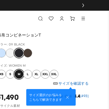
布帛コンビネーションT
ラー: 09 BLACK
イズ: WOMEN M
XS
S
M
L
XL
XXL
3XL
サイズを確認する
¥1,490
サイズ選択のお悩みを
4.4
(493)
こちらで解決できます
リサイクル素材