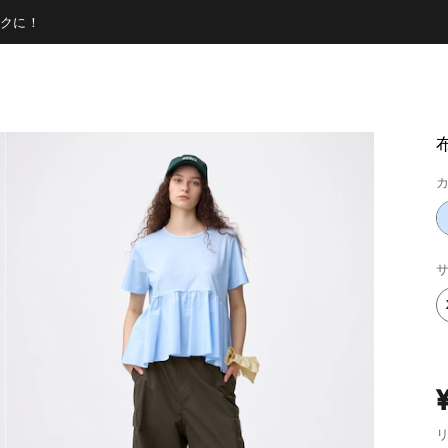
クに！
カ
サ