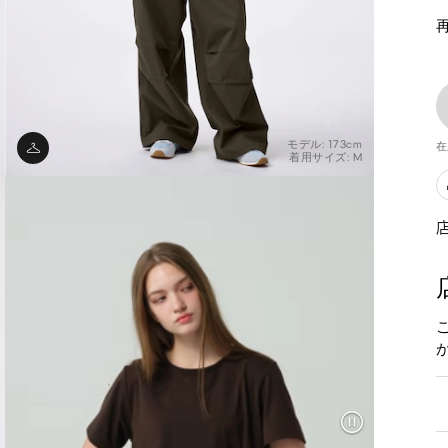
モデル: 173cm
在
着用サイズ: M