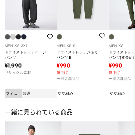
MEN, XS-3XL
MEN, XS-S
MEN, XS
ドライストレッチイージー
ドライストレッチジョガー
ドライストレ
パンツ
パンツ B
パンツ(丈長め)
¥1,990
¥990
¥990
リサイクル素材
値下げ
値下げ
一部店舗商品
一部店舗商品
フィッ
普通
やや細め
やや細め
ト
一緒に見られている商品