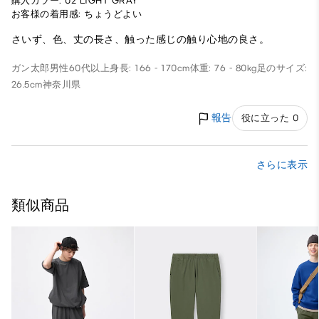
購入カラー: 02 LIGHT GRAY
お客様の着用感: ちょうどよい
さいず、色、丈の長さ、触った感じの触り心地の良さ。
ガン太郎
男性
60代以上
身長: 166 - 170cm
体重: 76 - 80kg
足のサイズ:
26.5cm
神奈川県
報告
役に立った 0
さらに表示
類似商品