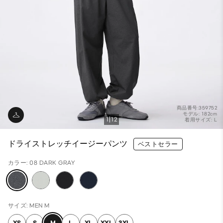
商品番号:359752
モデル: 182cm
1
12
着用サイズ: L
ドライストレッチイージーパンツ
ベストセラー
カラー: 08 DARK GRAY
サイズ: MEN M
XS
S
M
L
XL
XXL
3XL