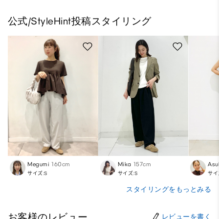
公式/StyleHint投稿スタイリング
Megumi
160cm
Mika
157cm
Asu
サイズ:S
サイズ:S
サイ
スタイリングをもっとみる
お客様のレビュー
レビューを書く