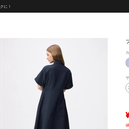
クに！
カ
サ
値