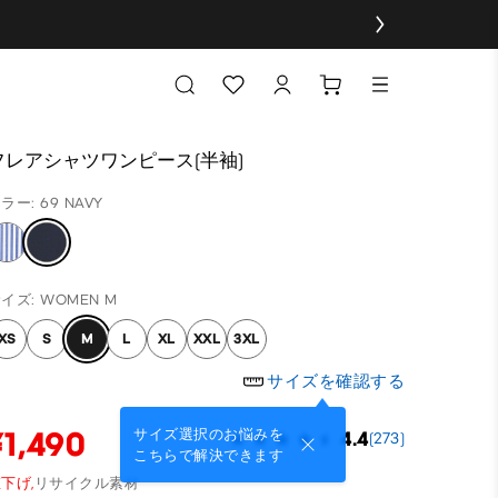
フレアシャツワンピース(半袖)
ラー: 69 NAVY
イズ: WOMEN M
XS
S
M
L
XL
XXL
3XL
サイズを確認する
¥1,490
サイズ選択のお悩みを
4.4
(273)
こちらで解決できます
下げ,
リサイクル素材