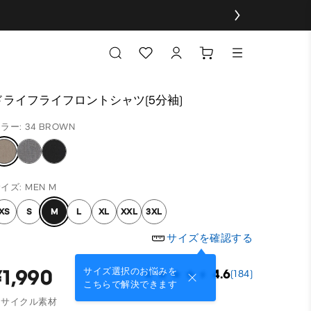
ドライフライフロントシャツ(5分袖)
ラー: 34 BROWN
イズ: MEN M
XS
S
M
L
XL
XXL
3XL
サイズを確認する
¥1,990
サイズ選択のお悩みを
4.6
(184)
こちらで解決できます
リサイクル素材