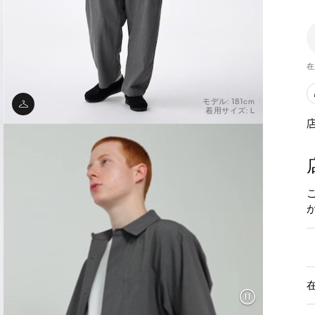
在
モデル: 181cm
着用サイズ: L