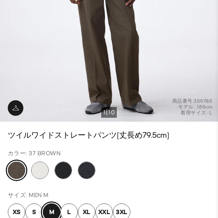
商品番号:359785
モデル: 185cm
1
10
着用サイズ: L
ツイルワイドストレートパンツ(丈長め79.5cm)
カラー: 37 BROWN
サイズ: MEN M
XS
S
M
L
XL
XXL
3XL