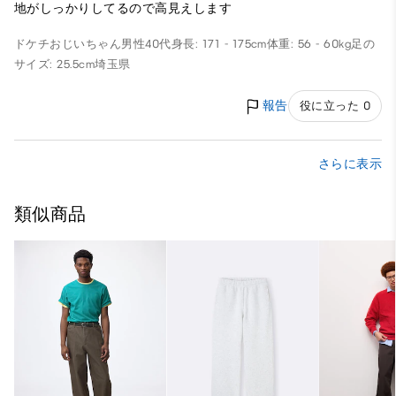
地がしっかりしてるので高見えします
ドケチおじいちゃん
男性
40代
身長: 171 - 175cm
体重: 56 - 60kg
足の
サイズ: 25.5cm
埼玉県
報告
役に立った 0
さらに表示
類似商品