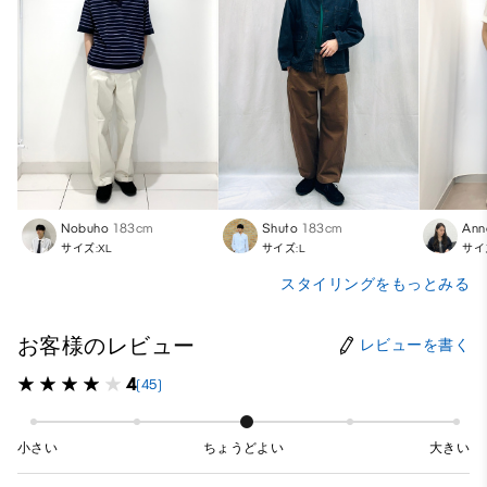
Nobuho
183cm
Shuto
183cm
Ann
サイズ:XL
サイズ:L
サイ
スタイリングをもっとみる
お客様のレビュー
レビューを書く
4
(45)
小さい
ちょうどよい
大きい