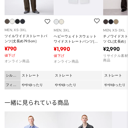
MEN, XS-3XL
MEN, 3XL
MEN, XS-3XL
ツイルワイドストレートパ
ヘビーウェイトスウェット
チノワイドス
ンツ(丈長め79.5cm)
ワイドストレートパンツ(丈
ツ CL(丈長め)
長め77.0～81.0cm)
¥790
¥1,990
¥2,990
値下げ
値下げ
リサイクル素材
商品
オンライン商品
オンライン商品
シルエ
ストレート
ストレート
ストレート
ット
フィッ
ややゆったり
ややゆったり
ややゆったり
ト
一緒に見られている商品