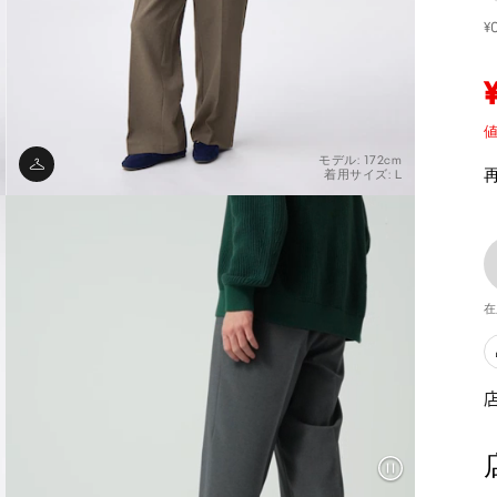
¥
値
モデル: 172cm
着用サイズ: L
在