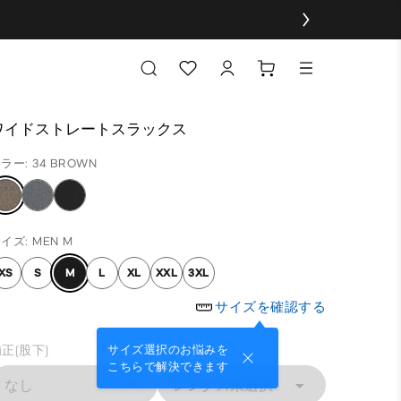
ワイドストレートスラックス
ラー: 34 BROWN
イズ: MEN M
XS
S
M
L
XL
XXL
3XL
サイズを確認する
正(股下)
サイズ選択のお悩みを
こちらで解決できます
なし
レングス未選択