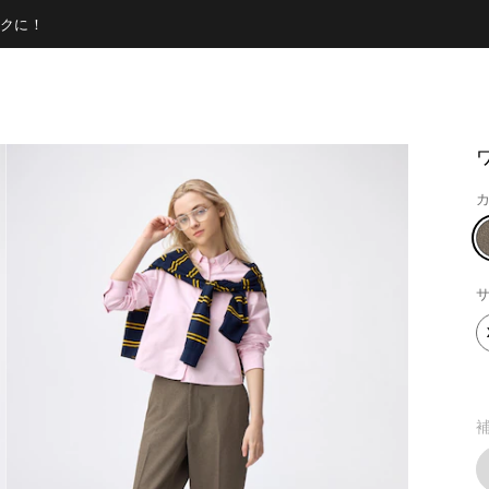
クに！
カ
サ
補