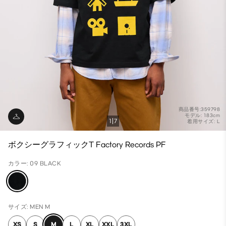
商品番号:359798
モデル: 183cm
1
7
着用サイズ: L
ボクシーグラフィックT Factory Records PF
カラー: 09 BLACK
サイズ: MEN M
XS
S
M
L
XL
XXL
3XL