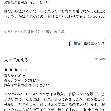
お客様の着用感: ちょうどよい
白だから透けるかなーって思ったけど意外と透けなかった(黒の
パンツとかはさすがに透ける)ミニTと合わせて着ようと思う👍🏻
ෆ ̖́-‬
なるちゃん
女性
身長: 151 - 155cm
岐阜県
報告
役に立った 0
太って見える
2026/8/6
購入サイズ: M
購入カラー: 40 CREAM
お客様の着用感: ちょうどよい
156cm47kg、CREAMのＭサイズ購入。 普段パンツを履くこと
が多いので、たまには…と思い買ってみましたが、裾を絞ると
可愛いけど歩きづらく何より太って見えるので返品します。 良
かったら黒も買う予定でしたが…無しですね。 お尻小さめです