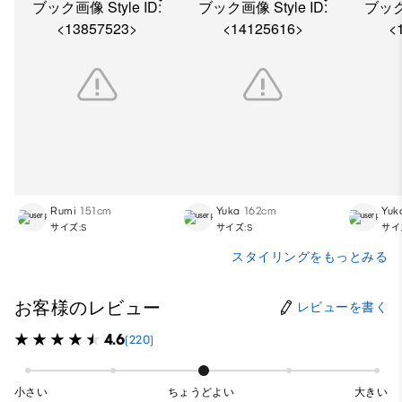
Rumi
151cm
Yuka
162cm
Yuk
サイズ:S
サイズ:S
サイ
スタイリングをもっとみる
お客様のレビュー
レビューを書く
4.6
(220)
小さい
ちょうどよい
大きい