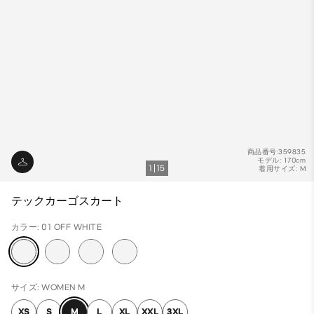
商品番号:359835
モデル: 170cm
1
15
着用サイズ: M
テックカーゴスカート
カラー: 01 OFF WHITE
サイズ: WOMEN M
XS
S
M
L
XL
XXL
3XL