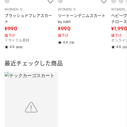
WOMEN, S
WOMEN, S
WOMEN, 
ブラッシュドフレアスカー
ツートーンデニムスカート
ヘビー
ト
by rokh
ナロース
～95.5cm
¥990
¥990
¥1,99
値下げ
値下げ
値下げ
リサイクル素材
オンライ
4.4
(78)
4.5
4.5
(609)
(33
最近チェックした商品