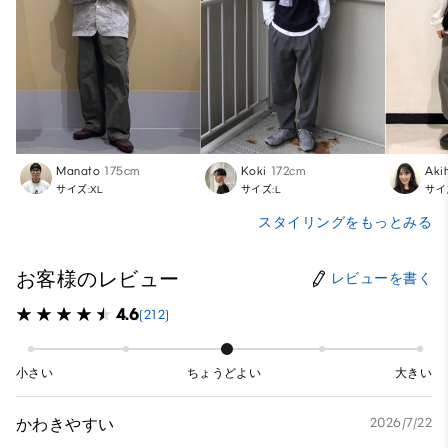
Manato
175cm
Koki
172cm
Aki
サイズ:XL
サイズ:L
サイ
スタイリングをもっとみる
お客様のレビュー
レビューを書く
4.6
(212)
小さい
ちょうどよい
大きい
かわきやすい
2026/7/22