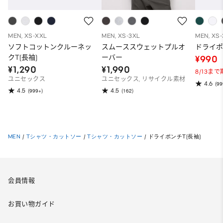
MEN, XS-XXL
MEN, XS-3XL
MEN, XS
ソフトコットンクルーネッ
スムーススウェットプルオ
ドライポ
クT(長袖)
ーバー
¥990
¥1,290
¥1,990
8/13ま
ユニセックス
ユニセックス, リサイクル素材
4.6
(99
4.5
4.5
(999+)
(162)
MEN
/
Tシャツ・カットソー
/
Tシャツ・カットソー
/
ドライポンチT(長袖)
会員情報
お買い物ガイド