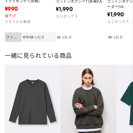
ドライポンチT(長袖)
コットンボクシーT(長袖)UL
コットンボクシー
ーダー)UL
¥990
¥1,990
¥1,990
値下げ
ユニセックス
ユニセックス
リサイクル素材
フィッ
ややゆったり
ゆったり
ゆったり
ト
一緒に見られている商品