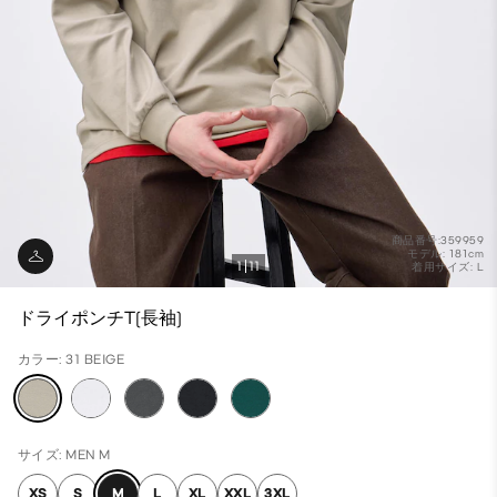
商品番号:359959
モデル: 181cm
1
11
着用サイズ: L
ドライポンチT(長袖)
カラー: 31 BEIGE
サイズ: MEN M
XS
S
M
L
XL
XXL
3XL