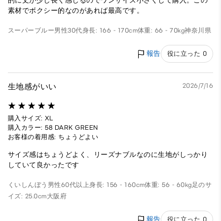
的に丈が少し長く感じるのでワンサイズ小さくして購入。この
素材でボクシー的なのがあれば最高です。
スーパーブルー
男性
30代
身長: 166 - 170cm
体重: 66 - 70kg
神奈川県
報告
役に立った 0
生地感がいい
2026/7/16
購入サイズ: XL
購入カラー: 58 DARK GREEN
お客様の着用感: ちょうどよい
サイズ感はちょうどよく、リーズナブルなのに生地がしっかり
していて良かったです
くいしんぼう
男性
60代以上
身長: 156 - 160cm
体重: 56 - 60kg
足のサ
イズ: 25.0cm
大阪府
報告
役に立った 0