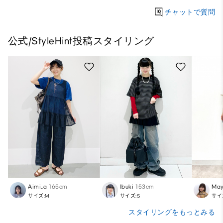
チャットで質問
公式/StyleHint投稿スタイリング
Aimi_a
165cm
Ibuki
153cm
Ma
サイズ:M
サイズ:S
サイ
スタイリングをもっとみる