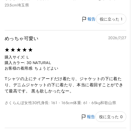
23.5cm
埼玉県
報告
役に立った 1
めっちゃ可愛い
2026/7/27
購入サイズ: L
購入カラー: 30 NATURAL
お客様の着用感: ちょうどよい
Tシャツの上にティアードだけ着たり、ジャケットの下に着た
り、デニムジャケットの下に着たり、本当に着回すことができ
て最高です。 黒も欲しかったなー。
さくらんぼ
女性
30代
身長: 161 - 165cm
体重: 61 - 65kg
和歌山県
報告
役に立った 0