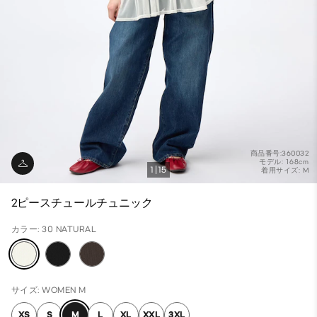
商品番号:360032
モデル: 168cm
1
15
着用サイズ: M
2ピースチュールチュニック
カラー: 30 NATURAL
サイズ: WOMEN M
XS
S
M
L
XL
XXL
3XL