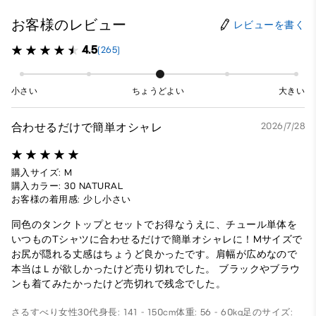
お客様のレビュー
レビューを書く
4.5
(265)
小さい
ちょうどよい
大きい
合わせるだけで簡単オシャレ
2026/7/28
購入サイズ: M
購入カラー: 30 NATURAL
お客様の着用感: 少し小さい
同色のタンクトップとセットでお得なうえに、チュール単体を
いつものTシャツに合わせるだけで簡単オシャレに！Mサイズで
お尻が隠れる丈感はちょうど良かったです。肩幅が広めなので
本当はＬが欲しかったけど売り切れでした。 ブラックやブラウ
ンも着てみたかったけど売切れで残念でした。
さるすべり
女性
30代
身長: 141 - 150cm
体重: 56 - 60kg
足のサイズ: