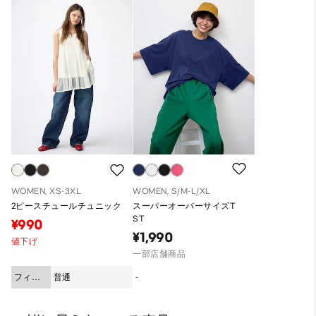
WOMEN, XS-3XL
WOMEN, S/M-L/XL
2ピースチュールチュニック
スーパーオーバーサイズT
ST
¥990
¥1,990
値下げ
一部店舗商品
フィッ
普通
-
ト