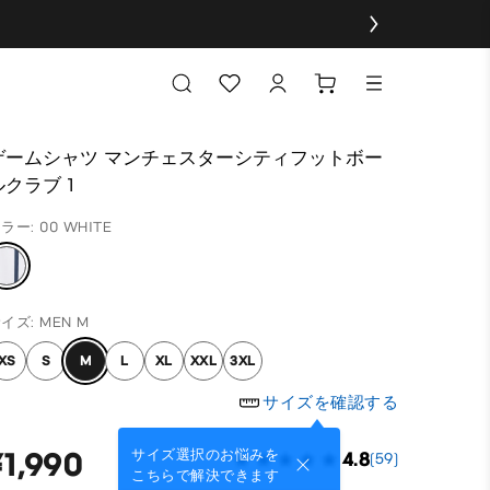
ゲームシャツ マンチェスターシティフットボー
ルクラブ 1
ラー: 00 WHITE
イズ: MEN M
XS
S
M
L
XL
XXL
3XL
サイズを確認する
¥1,990
サイズ選択のお悩みを
4.8
(59)
こちらで解決できます