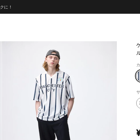
クに！
カ
サ