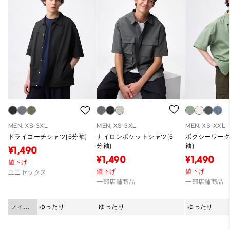
MEN, XS-3XL
MEN, XS-3XL
MEN, XS-XXL
ドライコーチシャツ(5分袖)
ナイロンポケットシャツ(5
ボクシーワーク
分袖)
袖)
¥1,490
¥1,490
¥1,490
値下げ
値下げ
値下げ
ユニセックス
一部店舗商品
一部店舗商品
フィッ
ゆったり
ゆったり
ゆったり
ト