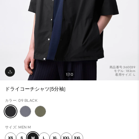
商品番号:360039
モデル: 182cm
1
10
着用サイズ: L
ドライコーチシャツ(5分袖)
カラー: 09 BLACK
サイズ: MEN M
XS
S
M
L
XL
XXL
3XL