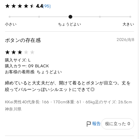
4.4
(95)
小さい
ちょうどよい
大きい
ボタンの存在感
2026/8/8
購入サイズ: L
購入カラー: 09 BLACK
お客様の着用感: ちょうどよい
締めていると大丈夫だが、開けて着るとボタンが目立つ。丈を
絞ってバルーンっぽいシルエットにできて◎
KKei
男性
40代
身長: 166 - 170cm
体重: 61 - 65kg
足のサイズ: 26.5cm
神奈川県
報告
役に立った 0