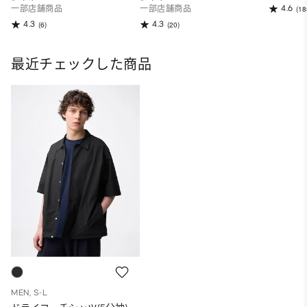
4.6
一部店舗商品
一部店舗商品
(18
4.3
4.3
(6)
(20)
最近チェックした商品
MEN, S-L