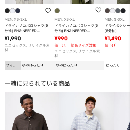
MEN, XS-3XL
MEN, XS-XL
MEN, S-3XL
ドライカノコポロシャツ(5
ドライカノコポロシャツ(5
ドライボクシ
分袖) ENGINEERED
分袖) ENGINEERED
(5分袖)
GARMENTS
GARMENTS
¥1,990
¥990
¥1,490
ユニセックス, リサイクル素
値下げ,
一部色サイズ対象
値下げ
材
ユニセックス, リサイクル素
材
フィッ
ややゆったり
ややゆったり
ゆったり
ト
一緒に見られている商品