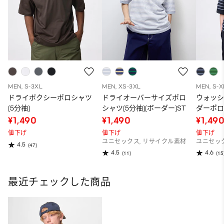
MEN, S-3XL
MEN, XS-3XL
MEN, S-X
ドライボクシーポロシャツ
ドライオーバーサイズポロ
ウォッ
(5分袖)
シャツ(5分袖)(ボーダー)ST
ダーポロ
¥1,490
¥1,490
¥1,49
値下げ
値下げ
値下げ
ユニセックス, リサイクル素材
ユニセッ
4.5
(47)
4.5
4.6
(11)
(15
最近チェックした商品