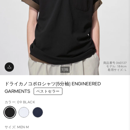
商品番号:360127
モデル: 184cm
1
15
着用サイズ: L
ドライカノコポロシャツ(5分袖) ENGINEERED
GARMENTS
ベストセラー
カラー: 09 BLACK
サイズ: MEN M