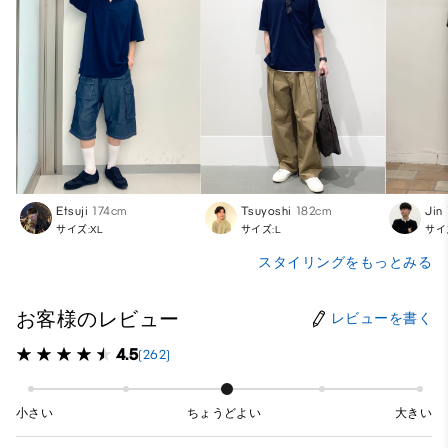
Etsuji
174cm
Tsuyoshi
182cm
Jin
サイズ:XL
サイズ:L
サイ
スタイリングをもっとみる
お客様のレビュー
レビューを書く
4.5
(262)
小さい
ちょうどよい
大きい