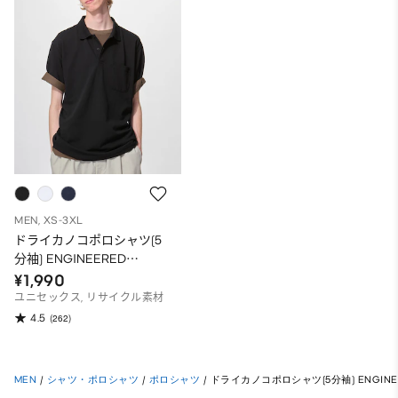
MEN, XS-3XL
ドライカノコポロシャツ(5
分袖) ENGINEERED
GARMENTS
¥1,990
ユニセックス, リサイクル素材
4.5
(262)
MEN
/
シャツ・ポロシャツ
/
ポロシャツ
/
ドライカノコポロシャツ(5分袖) ENGINEE