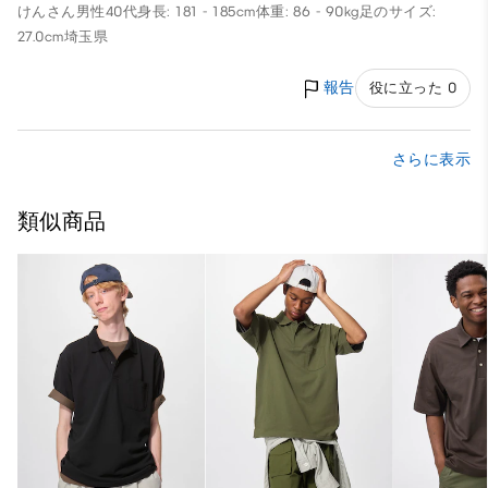
けんさん
男性
40代
身長: 181 - 185cm
体重: 86 - 90kg
足のサイズ:
27.0cm
埼玉県
報告
役に立った 0
さらに表示
類似商品