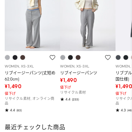
WOMEN, XS-3XL
WOMEN, XS-3XL
WOMEN, 
リブイージーパンツ(丈短め
リブイージーパンツ
リブプル
62.0cm)
国仕様)
¥1,490
¥1,490
¥1,49
値下げ
リサイクル素材
値下げ
値下げ
リサイクル素材, オンライン商
リサイク
4.4
(233)
品
品
4.4
4.3
(63)
(46
最近チェックした商品