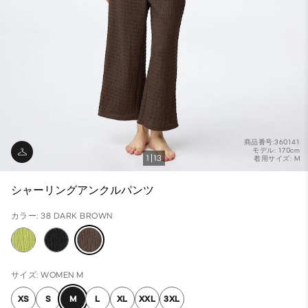
商品番号:360141
モデル: 170cm
1
13
着用サイズ: M
シャーリングアンクルパンツ
カラー: 38 DARK BROWN
サイズ: WOMEN M
XS
S
M
L
XL
XXL
3XL