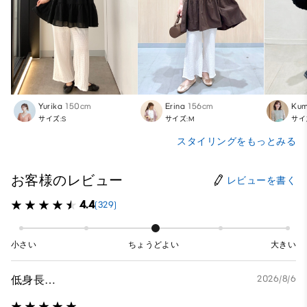
Yurika
150cm
Erina
156cm
Kum
サイズ:S
サイズ:M
サイ
スタイリングをもっとみる
お客様のレビュー
レビューを書く
4.4
(329)
小さい
ちょうどよい
大きい
低身長…
2026/8/6