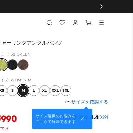
シャーリングアンクルパンツ
ラー: 52 GREEN
イズ: WOMEN M
XS
S
M
L
XL
XXL
3XL
サイズを確認する
¥990
サイズ選択のお悩みを
4.4
(329)
こちらで解決できます
値下げ