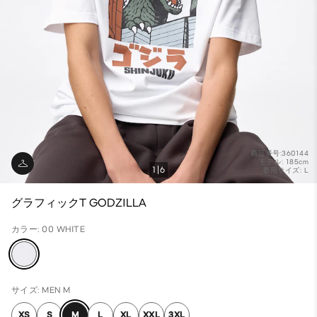
商品番号:360144
モデル: 185cm
1
6
着用サイズ: L
グラフィックT GODZILLA
カラー: 00 WHITE
サイズ: MEN M
XS
S
M
L
XL
XXL
3XL