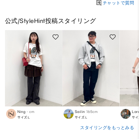
チャットで質問
公式/StyleHint投稿スタイリング
Ning
- cm
Sailin
165cm
Lar
サイズ:L
サイズ:L
サイ
スタイリングをもっとみる