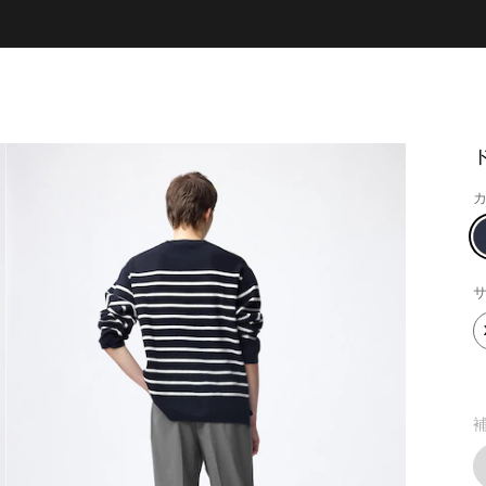
カ
サ
補