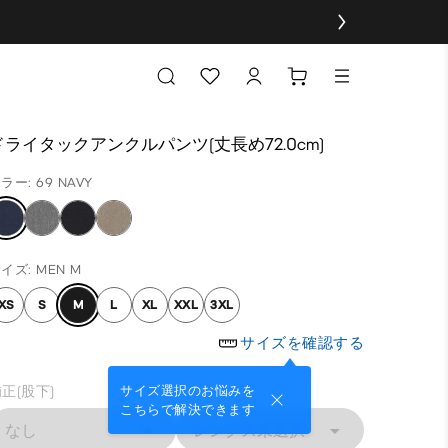
ドライタックアンクルパンツ(丈長め72.0cm)
ラー: 69 NAVY
イズ: MEN M
XS
S
M
L
XL
XXL
3XL
サイズを確認する
正(股下)
サイズ選択のお悩みを
こちらで解決できます
なし
レングス未選択