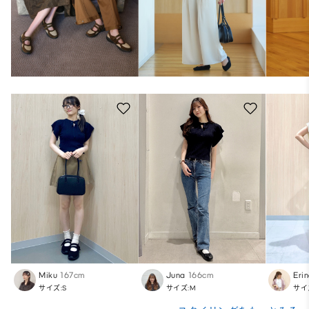
Miku
167cm
Juna
166cm
Eri
サイズ:S
サイズ:M
サイ