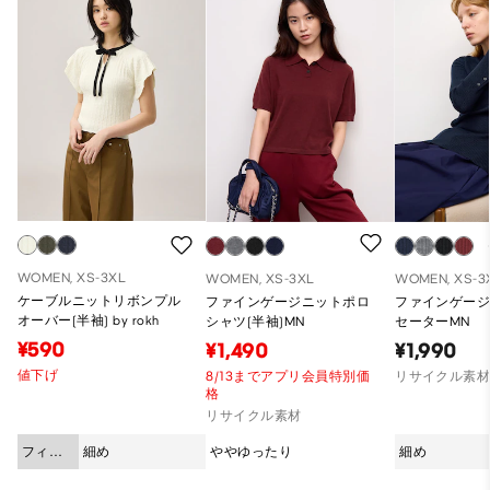
WOMEN, XS-3XL
WOMEN, XS-3XL
WOMEN, XS-3
ケーブルニットリボンプル
ファインゲージニットポロ
ファインゲー
オーバー(半袖) by rokh
シャツ(半袖)MN
セーターMN
¥590
¥1,490
¥1,990
値下げ
8/13までアプリ会員特別価
リサイクル素
格
リサイクル素材
フィッ
細め
ややゆったり
細め
ト