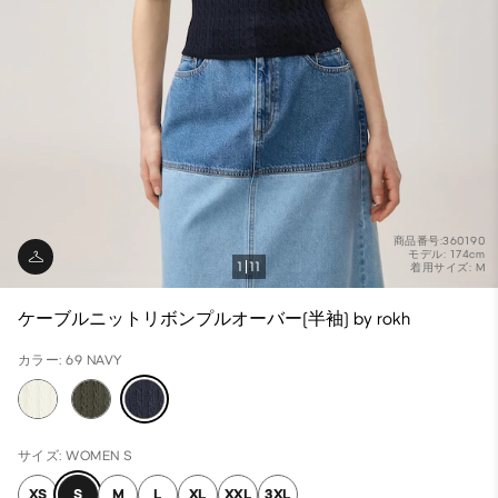
商品番号:360190
モデル: 174cm
1
11
着用サイズ: M
ケーブルニットリボンプルオーバー(半袖) by rokh
カラー: 69 NAVY
サイズ: WOMEN S
XS
S
M
L
XL
XXL
3XL