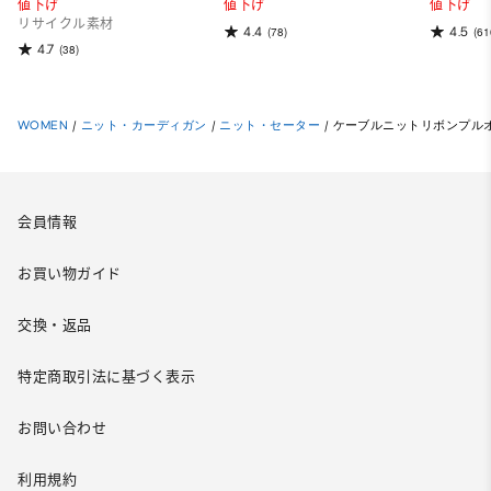
値下げ
値下げ
値下げ
リサイクル素材
4.4
4.5
(78)
(61
4.7
(38)
WOMEN
/
ニット・カーディガン
/
ニット・セーター
/
ケーブルニットリボンプルオーバ
会員情報
お買い物ガイド
交換・返品
特定商取引法に基づく表示
お問い合わせ
利用規約