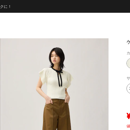
クに！
カ
サ