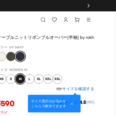
ケーブルニットリボンプルオーバー(半袖) by rokh
ラー: 69 NAVY
イズ: WOMEN M
XS
S
M
L
XL
XXL
3XL
サイズを確認する
¥590
サイズ選択のお悩みを
4.5
(101)
こちらで解決できます
値下げ