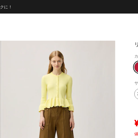
クに！
カ
サ