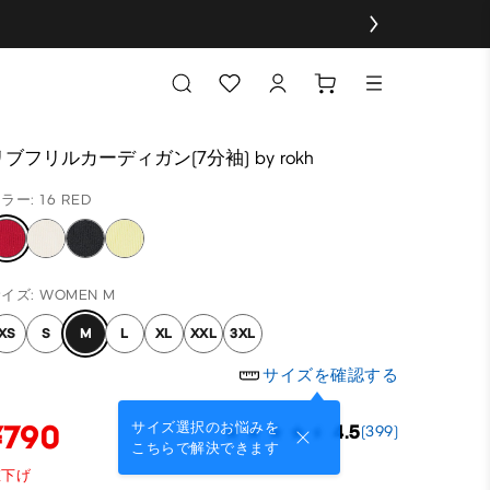
リブフリルカーディガン(7分袖) by rokh
ラー: 16 RED
イズ: WOMEN M
XS
S
M
L
XL
XXL
3XL
サイズを確認する
¥790
サイズ選択のお悩みを
4.5
(399)
こちらで解決できます
値下げ