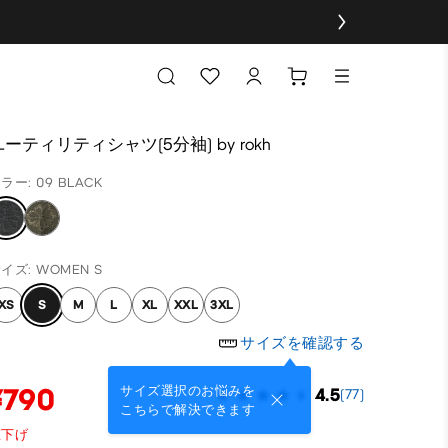
ユーティリティシャツ(5分袖) by rokh
ラー: 09 BLACK
イズ: WOMEN S
XS
S
M
L
XL
XXL
3XL
サイズを確認する
¥790
サイズ選択のお悩みを
4.5
(77)
こちらで解決できます
値下げ