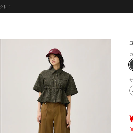
クに！
カ
サ