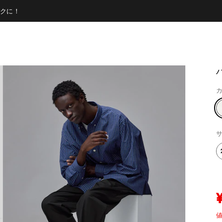
クに！
カ
サ