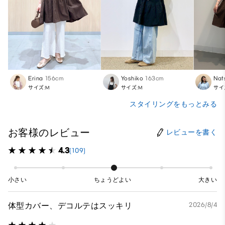
Erina
156cm
Yoshiko
163cm
Nat
サイズ:M
サイズ:M
サイ
スタイリングをもっとみる
お客様のレビュー
レビューを書く
4.3
(109)
小さい
ちょうどよい
大きい
体型カバー、デコルテはスッキリ
2026/8/4