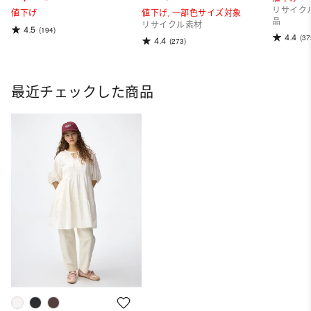
リサイク
値下げ
値下げ,
一部色サイズ対象
品
リサイクル素材
4.5
(194)
4.4
(37
4.4
(273)
最近チェックした商品