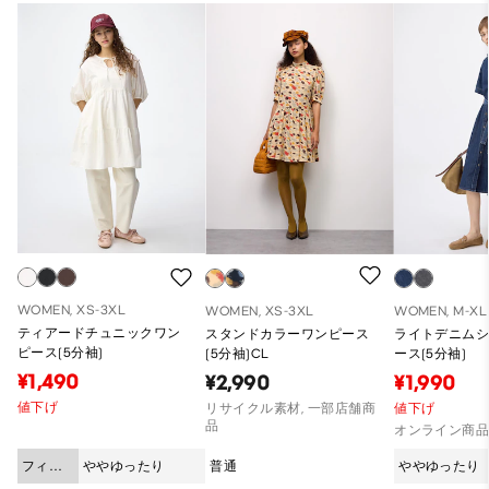
WOMEN, XS-3XL
WOMEN, XS-3XL
WOMEN, M-XL
ティアードチュニックワン
スタンドカラーワンピース
ライトデニム
ピース(5分袖)
(5分袖)CL
ース(5分袖)
¥1,490
¥2,990
¥1,990
値下げ
リサイクル素材, 一部店舗商
値下げ
品
オンライン商
フィッ
ややゆったり
普通
ややゆったり
ト