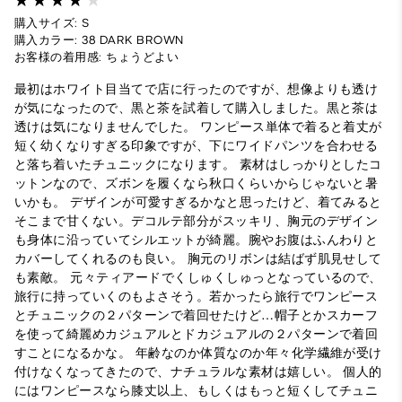
購入サイズ: S
購入カラー: 38 DARK BROWN
お客様の着用感: ちょうどよい
最初はホワイト目当てで店に行ったのですが、想像よりも透け
が気になったので、黒と茶を試着して購入しました。黒と茶は
透けは気になりませんでした。 ワンピース単体で着ると着丈が
短く幼くなりすぎる印象ですが、下にワイドパンツを合わせる
と落ち着いたチュニックになります。 素材はしっかりとしたコ
ットンなので、ズボンを履くなら秋口くらいからじゃないと暑
いかも。 デザインが可愛すぎるかなと思ったけど、着てみると
そこまで甘くない。デコルテ部分がスッキリ、胸元のデザイン
も身体に沿っていてシルエットが綺麗。腕やお腹はふんわりと
カバーしてくれるのも良い。 胸元のリボンは結ばず肌見せして
も素敵。 元々ティアードでくしゅくしゅっとなっているので、
旅行に持っていくのもよさそう。若かったら旅行でワンピース
とチュニックの２パターンで着回せたけど…帽子とかスカーフ
を使って綺麗めカジュアルとドカジュアルの２パターンで着回
すことになるかな。 年齢なのか体質なのか年々化学繊維が受け
付けなくなってきたので、ナチュラルな素材は嬉しい。 個人的
にはワンピースなら膝丈以上、もしくはもっと短くしてチュニ