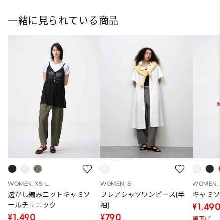
一緒に見られている商品
WOMEN, XS-L
WOMEN, S
WOMEN, 
透かし編みニットキャミソ
フレアシャツワンピース(半
キャミ
ールチュニック
袖)
¥1,49
¥1,490
¥790
値下げ