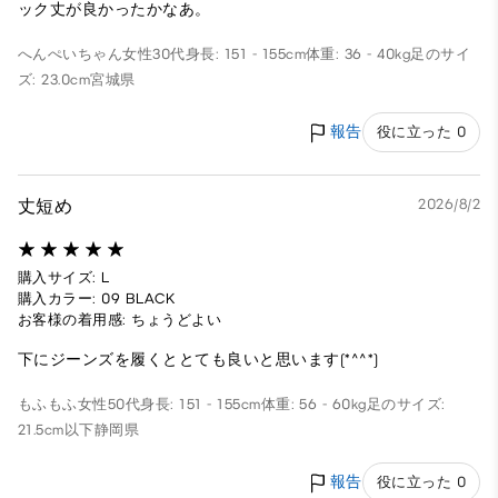
ック丈が良かったかなあ。
へんぺいちゃん
女性
30代
身長: 151 - 155cm
体重: 36 - 40kg
足のサイ
ズ: 23.0cm
宮城県
報告
役に立った 0
丈短め
2026/8/2
購入サイズ: L
購入カラー: 09 BLACK
お客様の着用感: ちょうどよい
下にジーンズを履くととても良いと思います(*^^*)
もふもふ
女性
50代
身長: 151 - 155cm
体重: 56 - 60kg
足のサイズ:
21.5cm以下
静岡県
報告
役に立った 0