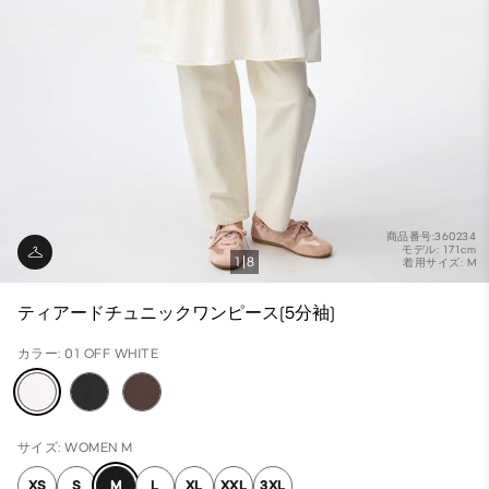
商品番号:360234
モデル: 171cm
1
8
着用サイズ: M
ティアードチュニックワンピース(5分袖)
カラー: 01 OFF WHITE
サイズ: WOMEN M
XS
S
M
L
XL
XXL
3XL