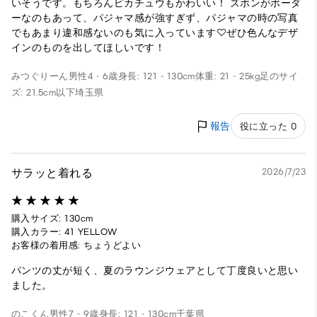
いそうです。もちろんピカチュウもかわいい！ ズボンがボーダ
ーなのもあって、パジャマ感が強すぎず、パジャマの時の写真
でもあまり違和感ないのも気に入っています♡ぜひ色んなデザ
インのものを出してほしいです！
みつぐりーん
男性
4 - 6歳
身長: 121 - 130cm
体重: 21 - 25kg
足のサイ
ズ: 21.5cm以下
埼玉県
報告
役に立った 0
サラッと着れる
2026/7/23
購入サイズ: 130cm
購入カラー: 41 YELLOW
お客様の着用感: ちょうどよい
パンツの丈が短く、夏のラウンジウェアとして丁度良いと思い
ました。
のこくん
男性
7 - 9歳
身長: 121 - 130cm
千葉県