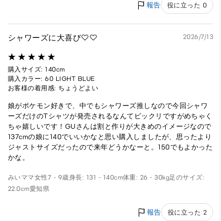
報告
役に立った 0
シャワーズに大喜び♡♡
2026/7/13
購入サイズ: 140cm
購入カラー: 60 LIGHT BLUE
お客様の着用感: ちょうどよい
娘がポケモン好きで、中でもシャワーズ推しなので今回シャワ
ーズだけのTシャツが発売されるなんてビックリですがめちゃく
ちゃ嬉しいです！GUさんは割と作りが大きめのイメージなので
137cmの娘に140でいいかなと思い購入しましたが、思ったより
ジャストサイズだったので来年どうかなーと。150でもよかった
かな。
みいママ
女性
7 - 9歳
身長: 131 - 140cm
体重: 26 - 30kg
足のサイズ:
22.0cm
愛知県
報告
役に立った 2