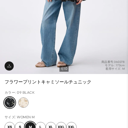
商品番号:360278
モデル: 173cm
1
10
着用サイズ: M
フラワープリントキャミソールチュニック
カラー: 09 BLACK
サイズ: WOMEN M
XS
S
M
L
XL
XXL
3XL