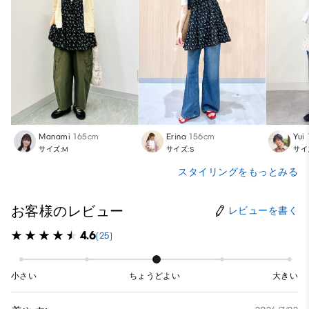
Manami
165cm
Erina
156cm
Yui
サイズ:M
サイズ:S
サイ
スタイリングをもっとみる
お客様のレビュー
レビューを書く
4.6
(25)
小さい
ちょうどよい
大きい