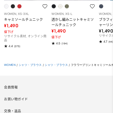
WOMEN, XS-3XL
WOMEN, XS-L
WOMEN, 
キャミソールチュニック
透かし編みニットキャミソ
ブラフ
ールチュニック
ャーリン
¥1,490
ー)
¥1,490
¥1,49
値下げ
リサイク
リサイクル素材, オンライン商
値下げ
品
4.7
(44)
4.5
(194)
4.4
(375)
WOMEN
/
シャツ・ブラウス
/
シャツ・ブラウス
/
フラワープリントキャミソール
会員情報
お買い物ガイド
交換・返品