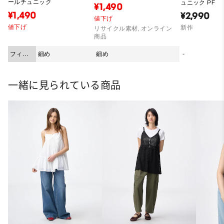
ールチュニック
ュニック PF
¥1,490
¥1,490
¥2,990
値下げ
値下げ
新作
リサイクル素材, オンライン
商品
フィッ
細め
細め
-
ト
一緒に見られている商品