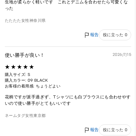
生地が柔らかく軽いです これとデニムを合わせたら可愛くな
った
たたたた
女性
神奈川県
報告
役に立った 0
使い勝手が良い！
2026/7/15
購入サイズ: S
購入カラー: 09 BLACK
お客様の着用感: ちょうどよい
花柄ですが派手過ぎず、Tシャツにも白ブラウスにも合わせやす
いので使い勝手がとてもいいです
ネームタグ
女性
東京都
報告
役に立った 0