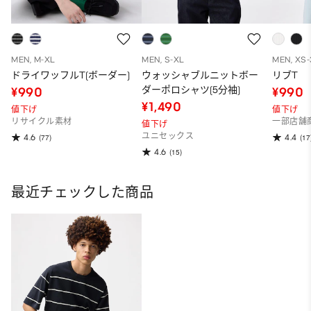
MEN, M-XL
MEN, S-XL
MEN, XS
ドライワッフルT(ボーダー)
ウォッシャブルニットボー
リブT
ダーポロシャツ(5分袖)
¥990
¥990
¥1,490
値下げ
値下げ
リサイクル素材
一部店舗
値下げ
ユニセックス
4.6
4.4
(77)
(17
4.6
(15)
最近チェックした商品