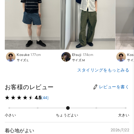
Kosuke
177cm
Etsuji
174cm
Kos
サイズ:L
サイズ:M
サイ
スタイリングをもっとみる
お客様のレビュー
レビューを書く
4.5
(44)
小さい
ちょうどよい
大きい
着心地がよい
2026/7/22