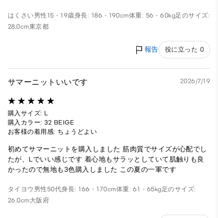
はくさい
男性
15 - 19歳
身長: 186 - 190cm
体重: 56 - 60kg
足のサイズ:
28.0cm
東京都
報告
役に立った 0
サマーニットいいです
2026/7/19
購入サイズ: L
購入カラー: 32 BEIGE
お客様の着用感: ちょうどよい
初めてサマーニットを購入しました 筋肉質でサイズが心配でし
たが、Lでいい感じです 着心地もサラッとしていて肌触りも良
かったので無地も3色購入しました この夏の一軍です
タイヨウ
男性
50代
身長: 166 - 170cm
体重: 61 - 65kg
足のサイズ:
26.0cm
大阪府