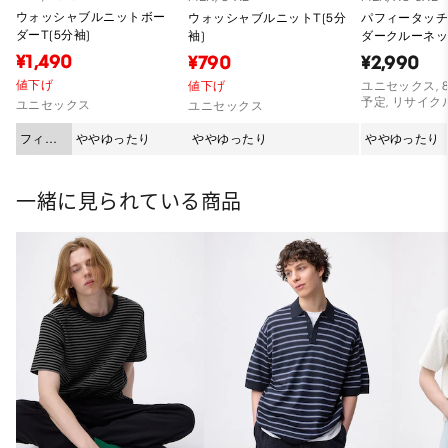
ウォッシャブルニットボー
ウォッシャブルニットT(5分
パフィータッ
ダーT(5分袖)
袖)
ダークルーネ
PF
¥1,490
¥790
¥2,990
値下げ
値下げ
ユニセックス, 
予定, リサイク
ユニセックス
ユニセックス
フィッ
ややゆったり
ややゆったり
ややゆったり
ト
一緒に見られている商品