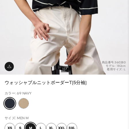
商品番号:360280
モデル: 182cm
1
7
着用サイズ: L
ウォッシャブルニットボーダーT(5分袖)
カラー: 69 NAVY
サイズ: MEN M
XS
S
M
L
XL
XXL
3XL