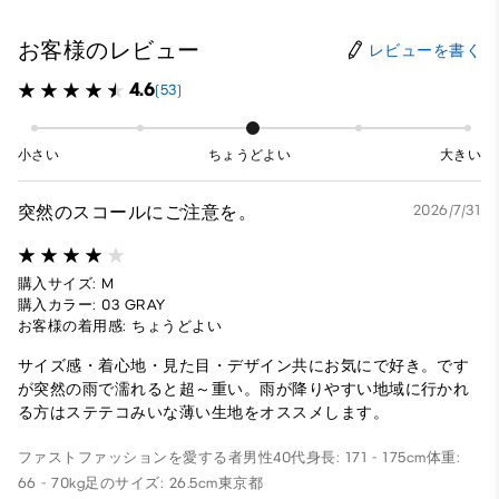
お客様のレビュー
レビューを書く
4.6
(53)
小さい
ちょうどよい
大きい
突然のスコールにご注意を。
2026/7/31
購入サイズ: M
購入カラー: 03 GRAY
お客様の着用感: ちょうどよい
サイズ感・着心地・見た目・デザイン共にお気にで好き。です
が突然の雨で濡れると超～重い。雨が降りやすい地域に行かれ
る方はステテコみいな薄い生地をオススメします。
ファストファッションを愛する者
男性
40代
身長: 171 - 175cm
体重:
66 - 70kg
足のサイズ: 26.5cm
東京都