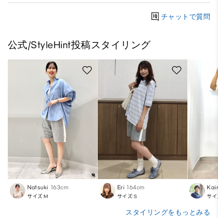
チャットで質問
公式/StyleHint投稿スタイリング
Natsuki
163cm
Eri
164cm
Kair
サイズ:M
サイズ:S
サイ
スタイリングをもっとみる