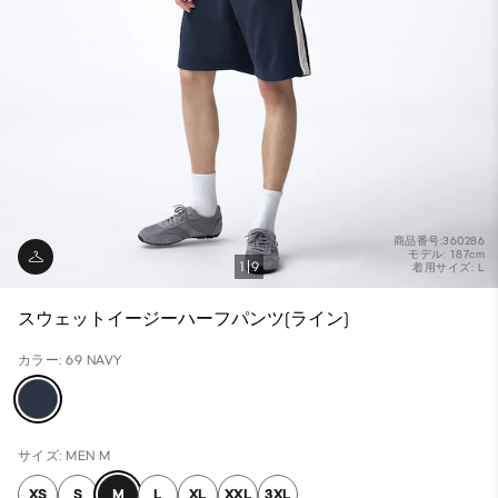
商品番号:360286
モデル: 187cm
1
9
着用サイズ: L
スウェットイージーハーフパンツ(ライン)
カラー: 69 NAVY
サイズ: MEN M
XS
S
M
L
XL
XXL
3XL