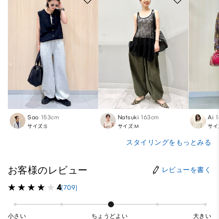
Sao
153cm
Natsuki
163cm
Ai
サイズ:S
サイズ:M
サイ
スタイリングをもっとみる
お客様のレビュー
レビューを書く
4
(709)
小さい
ちょうどよい
大きい