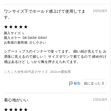
ワンサイズ下でホールド感上げて使用してま
2026/8/9
す。
購入サイズ: L
購入カラー: 08 DARK GRAY
お客様の着用感: 少し小さい
シアートップスのインナーで使ってます。 細い紐が見えても お
洒落に見えるので嬉しい！ サイズダウンで着てるので 締め付け
感はあるけど しっかり胸を押さえられてます。
ころころ
女性
40代
足のサイズ: 24.0cm
愛知県
報告
役に立った 0
着心地がいい
2026/8/9