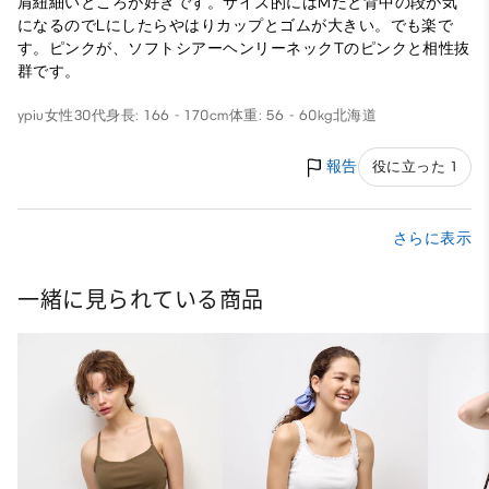
肩紐細いところが好きです。サイズ的にはMだと背中の段が気
になるのでLにしたらやはりカップとゴムが大きい。でも楽で
す。ピンクが、ソフトシアーヘンリーネックTのピンクと相性抜
群です。
ypiu
女性
30代
身長: 166 - 170cm
体重: 56 - 60kg
北海道
報告
役に立った 1
さらに表示
一緒に見られている商品