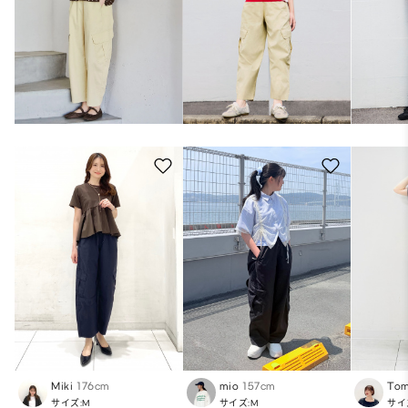
Miki
176cm
mio
157cm
To
サイズ:M
サイズ:M
サイ