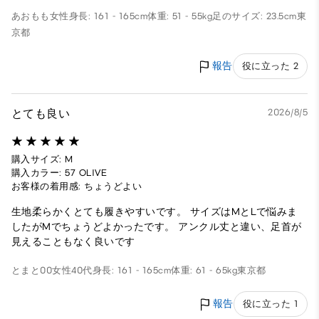
あおもも
女性
身長: 161 - 165cm
体重: 51 - 55kg
足のサイズ: 23.5cm
東
京都
報告
役に立った 2
とても良い
2026/8/5
購入サイズ: M
購入カラー: 57 OLIVE
お客様の着用感: ちょうどよい
生地柔らかくとても履きやすいです。 サイズはMとLで悩みま
したがMでちょうどよかったです。 アンクル丈と違い、足首が
見えることもなく良いです
とまと00
女性
40代
身長: 161 - 165cm
体重: 61 - 65kg
東京都
報告
役に立った 1