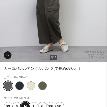
商品番号:360330
モデル: 172cm
1
13
着用サイズ: M
カーゴバレルアンクルパンツ(丈長め69.0cm)
カラー: 06 GRAY
サイズ: WOMEN M
XS
S
M
L
XL
XXL
3XL