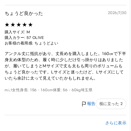
ちょうど良かった
2026/7/30
購入サイズ: M
購入カラー: 57 OLIVE
お客様の着用感: ちょうどよい
アンクル丈に抵抗があり、丈長めを購入しました。160㎝で下半
身太め体型のため、履く時に少しだけ引っ掛かりはありました
が、履いてしまうとMサイズで丈も太もも周りのボリュームも
ちょうど良かったです。Lサイズと迷ったけど、Lサイズにして
いたら余計に太って見えていたかもしれません。
m.i_t
女性
身長: 156 - 160cm
体重: 56 - 60kg
埼玉県
報告
役に立った 2
さらに表示