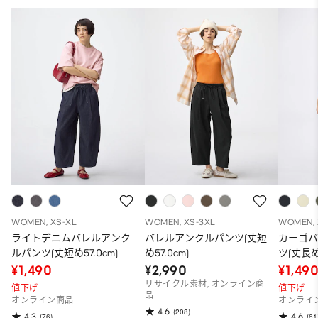
WOMEN, XS-XL
WOMEN, XS-3XL
WOMEN, 
ライトデニムバレルアンク
バレルアンクルパンツ(丈短
カーゴ
ルパンツ(丈短め57.0cm)
め57.0cm)
ツ(丈長め6
¥1,490
¥2,990
¥1,49
リサイクル素材, オンライン商
値下げ
値下げ
品
オンライン商品
オンライ
4.6
(208)
4.3
4.6
(76)
(61