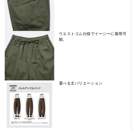
ウエストゴム仕様でイージーに着用可
能。
選べる丈バリエーション