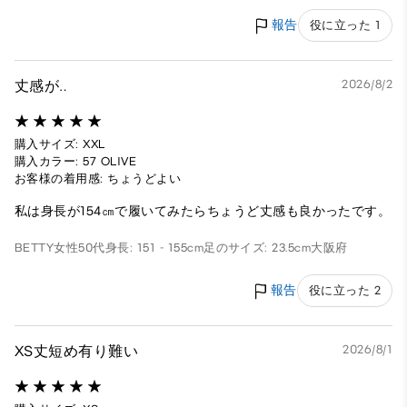
報告
役に立った 1
丈感が‥
2026/8/2
購入サイズ: XXL
購入カラー: 57 OLIVE
お客様の着用感: ちょうどよい
私は身長が154㎝で履いてみたらちょうど丈感も良かったです。
BETTY
女性
50代
身長: 151 - 155cm
足のサイズ: 23.5cm
大阪府
報告
役に立った 2
XS丈短め有り難い
2026/8/1