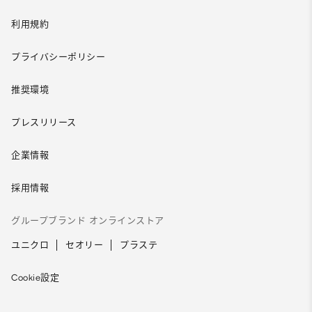
利用規約
プライバシーポリシー
推奨環境
プレスリリース
企業情報
採用情報
グループブランド オンラインストア
ユニクロ
セオリー
プラステ
Cookie設定