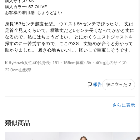
購入サイズ: XS
購入カラー: 57 OLIVE
お客様の着用感: ちょうどよい
身長153センチ超痩せ型。 ウエスト56センチでぴったり。 丈は
足首全見えくらいで、標準丈だと6センチ長くなってかかと丈に
なるので、私にはちょうどよい。 とにかくウエストジャストを
探すのに一苦労するので、ここのXS、丈短めが合うと分かって
助かりました。 履き心地もいいし、軽いしで重宝しそうです。
KittyHawk
女性
40代
身長: 151 - 155cm
体重: 36 - 40kg
足のサイズ:
22.0cm
山形県
報告
役に立った 2
さらに表示
類似商品