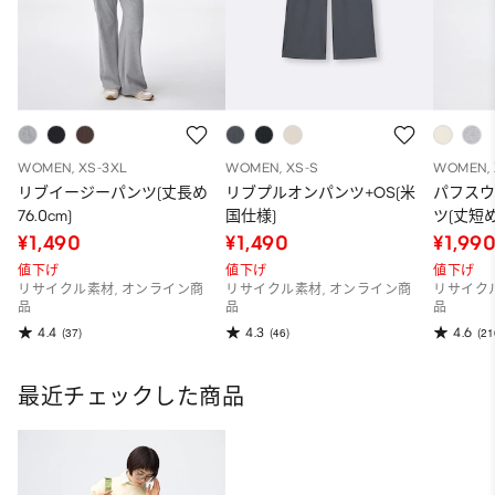
WOMEN, XS-3XL
WOMEN, XS-S
WOMEN, 
リブイージーパンツ(丈長め
リブプルオンパンツ+OS(米
パフス
76.0cm)
国仕様)
ツ(丈短め6
¥1,490
¥1,490
¥1,99
値下げ
値下げ
値下げ
リサイクル素材, オンライン商
リサイクル素材, オンライン商
リサイク
品
品
品
4.4
4.3
4.6
(37)
(46)
(21
最近チェックした商品