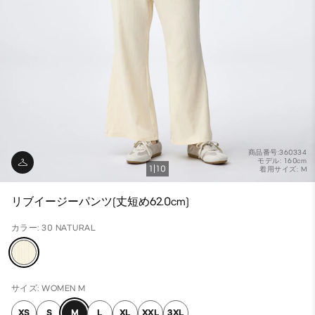
商品番号:360334
モデル: 160cm
1
10
着用サイズ: M
リブイージーパンツ(丈短め62.0cm)
カラー: 30 NATURAL
サイズ: WOMEN M
XS
S
M
L
XL
XXL
3XL