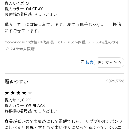
購入サイズ: S
購入カラー: 04 GRAY
お客様の着用感: ちょうどよい
購入して、ほぼ毎日着ています。夏でも厚手じゃないし、快適
にすごせています。
momoiroazuha
女性
40代
身長: 161 - 165cm
体重: 51 - 55kg
足のサイ
ズ: 24.5cm
大阪府
報告
役に立った 0
履きやすい
2026/7/26
購入サイズ: XS
購入カラー: 09 BLACK
お客様の着用感: ちょうどよい
身長が低いので丈短めにして正解でした。 リブプルオンパンツ
に比べるとお尻・太ももが太い作りになってるようで、シルエ