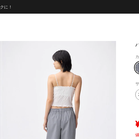
クに！
カ
サ
値