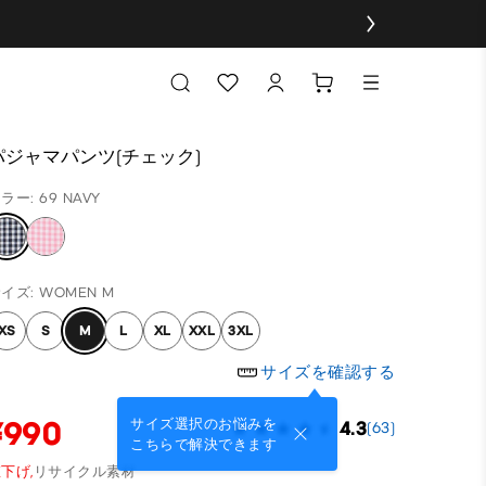
パジャマパンツ(チェック)
ラー: 69 NAVY
イズ: WOMEN M
XS
S
M
L
XL
XXL
3XL
サイズを確認する
¥990
サイズ選択のお悩みを
4.3
(63)
こちらで解決できます
下げ,
リサイクル素材