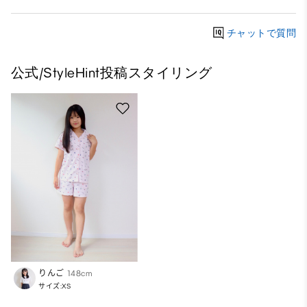
チャットで質問
公式/StyleHint投稿スタイリング
りんご
148cm
サイズ:XS