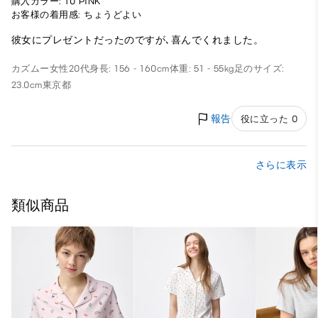
購入カラー: 10 PINK
お客様の着用感: ちょうどよい
彼女にプレゼントだったのですが､喜んでくれました。
カズムー
女性
20代
身長: 156 - 160cm
体重: 51 - 55kg
足のサイズ:
23.0cm
東京都
報告
役に立った 0
さらに表示
類似商品