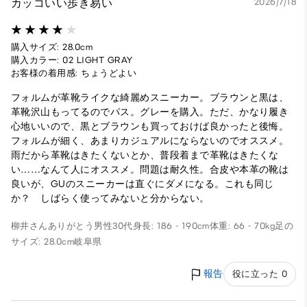
カッコいい歩き易い
2026/7/18
購入サイズ: 28.0cm
購入カラー: 02 LIGHT GRAY
お客様の着用感: ちょうどよい
フォルムが革靴ライクな綺麗めスニーカー。ブラウンと黒は、
革靴沢山もってるのでパス。グレーを購入。ただ、かなり履き
心地いいので、黒とブラウンも買っておけば良かったと後悔。
フォルムが細く、あまりカジュアルにならないのでオススメ。
雨だから革靴はきたくないとか、普段着まで革靴はきたくな
い……なんて人にオススメ。問題は耐久性。合皮や本革の靴は
良いが、GUのスニーカーは直ぐにダメになる。これも同じ
か？ しばらく使ってみないと分からない。
柳井さんありがとう
男性
30代
身長: 186 - 190cm
体重: 66 - 70kg
足の
サイズ: 28.0cm
岐阜県
報告
役に立った 0