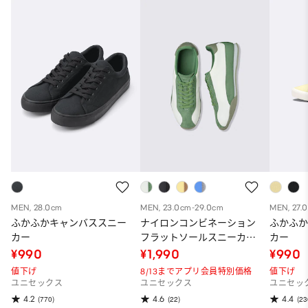
MEN, 28.0cm
MEN, 23.0cm-29.0cm
MEN, 27.
ふかふかキャンバススニー
ナイロンコンビネーション
ふかふ
カー
フラットソールスニーカー
カー
ST
¥990
¥1,990
¥990
値下げ
8/13までアプリ会員特別価格
値下げ
ユニセックス
ユニセックス
ユニセッ
4.2
4.6
4.4
(770)
(22)
(23