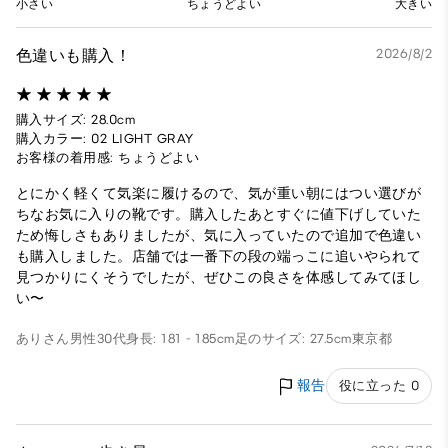
小さい
ちょうどよい
大きい
色違いも購入！
2026/8/2
購入サイズ: 28.0cm
購入カラー: 02 LIGHT GRAY
お客様の着用感: ちょうどよい
とにかく軽くて気楽に履けるので、気が重い朝にはつい選びが
ちなお気に入りの靴です。購入したあとすぐに値下げしていた
ため悔しさもありましたが、気に入っていたので追加で色違い
も購入しました。店舗では一番下の段の端っこに追いやられて
見つかりにくそうでしたが、ぜひこの良さを体感してみてほし
い〜
ありさん
男性
30代
身長: 181 - 185cm
足のサイズ: 27.5cm
東京都
報告
役に立った 0