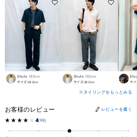
Shuto
183cm
Shuto
183cm
Etsu
サイズ:28.0cm
サイズ:28.0cm
サイズ
スタイリングをもっとみる
お客様のレビュー
レビューを書く
4
(98)