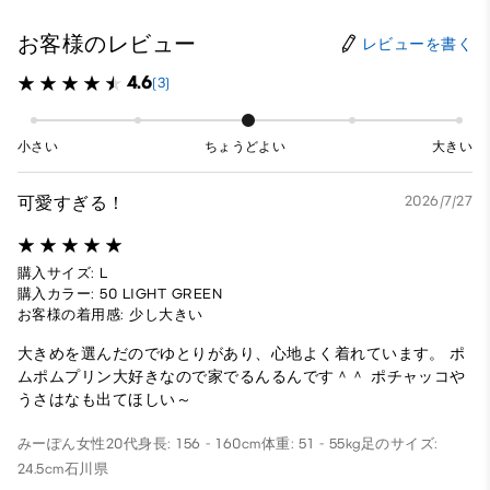
お客様のレビュー
レビューを書く
4.6
(3)
小さい
ちょうどよい
大きい
可愛すぎる！
2026/7/27
購入サイズ: L
購入カラー: 50 LIGHT GREEN
お客様の着用感: 少し大きい
大きめを選んだのでゆとりがあり、心地よく着れています。 ポ
ムポムプリン大好きなので家でるんるんです＾＾ ポチャッコや
うさはなも出てほしい～
みーぽん
女性
20代
身長: 156 - 160cm
体重: 51 - 55kg
足のサイズ:
24.5cm
石川県