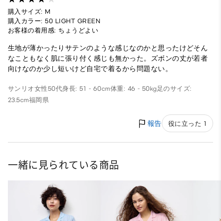
購入サイズ: M
購入カラー: 50 LIGHT GREEN
お客様の着用感: ちょうどよい
生地が薄かったりサテンのような感じなのかと思ったけどそん
なこともなく肌に張り付く感じも無かった。ズボンの丈が若者
向けなのか少し短いけど自宅で着るから問題ない。
サンリオ
女性
50代
身長: 51 - 60cm
体重: 46 - 50kg
足のサイズ:
23.5cm
福岡県
報告
役に立った 1
一緒に見られている商品