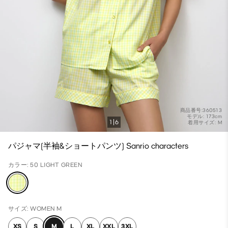
商品番号:360513
モデル: 173cm
1
6
着用サイズ: M
パジャマ(半袖&ショートパンツ) Sanrio characters
カラー: 50 LIGHT GREEN
サイズ: WOMEN M
XS
S
M
L
XL
XXL
3XL