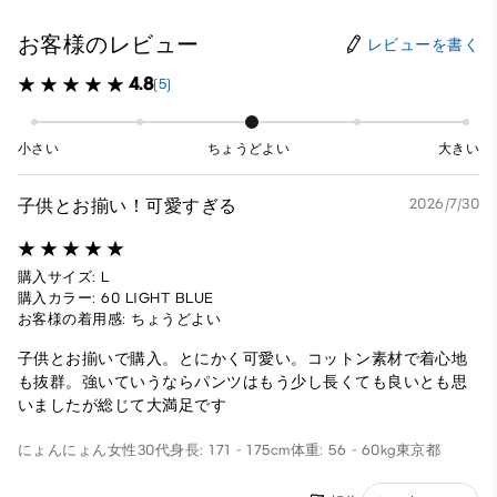
お客様のレビュー
レビューを書く
4.8
(5)
小さい
ちょうどよい
大きい
子供とお揃い！可愛すぎる
2026/7/30
購入サイズ: L
購入カラー: 60 LIGHT BLUE
お客様の着用感: ちょうどよい
子供とお揃いで購入。とにかく可愛い。コットン素材で着心地
も抜群。強いていうならパンツはもう少し長くても良いとも思
いましたが総じて大満足です
にょんにょん
女性
30代
身長: 171 - 175cm
体重: 56 - 60kg
東京都