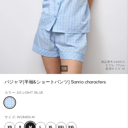
商品番号:360513
モデル: 171cm
1
5
着用サイズ: M
パジャマ(半袖&ショートパンツ) Sanrio characters
カラー: 60 LIGHT BLUE
サイズ: WOMEN M
XS
S
M
L
XL
XXL
3XL